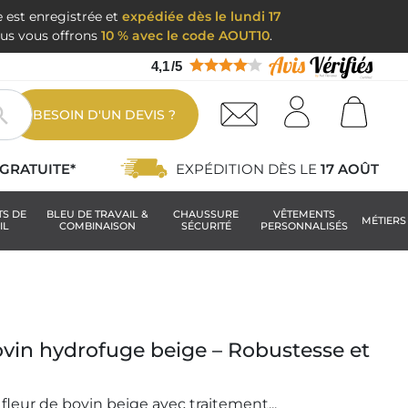
e est enregistrée et
expédiée dès le lundi 17
nous vous offrons
10 % avec le code AOUT10
.
4,1
/
5

BESOIN D'UN DEVIS ?
GRATUITE*
EXPÉDITION DÈS LE
17 AOÛT
TS DE
BLEU DE TRAVAIL &
CHAUSSURE
VÊTEMENTS
MÉTIERS
IL
COMBINAISON
SÉCURITÉ
PERSONNALISÉS
ovin hydrofuge beige – Robustesse et
 fleur de bovin beige avec traitement...