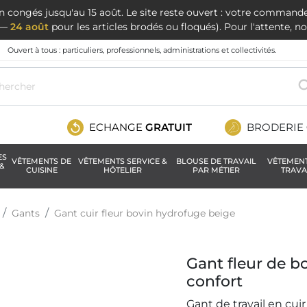
en congés jusqu'au 15 août. Le site reste ouvert : votre command
t —
24 août
pour les articles brodés ou floqués). Pour l'attente, 
Ouvert à tous : particuliers, professionnels, administrations et collectivités.
ECHANGE
GRATUIT
BRODERIE
ES
VÊTEMENTS DE
VÊTEMENTS SERVICE &
BLOUSE DE TRAVAIL
VÊTEMEN
&
CUISINE
HÔTELIER
PAR MÉTIER
TRAVA
Gants
Gant cuir fleur bovin hydrofuge beige
Gant fleur de b
confort
Gant de travail en cuir