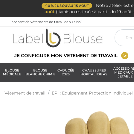
Notre atelier est 
−10 % JUSQU'AU 15 AOÛT
août
(livraison estimée à partir du 19 aoû
Fabricant de vêtements de travail depuis 1991
JE CONFIGURE MON VETEMENT DE TRAVAIL
ACCESSOIR
BLOUSE
BLOUSE
CADUCÉE
CHAUSSURES
MÉDICAUX 
MÉDICALE
BLANCHE CHIMIE
2026
HOPITAL IDE AS
JETABLE
Vêtement de travail
EPI : Equipement Protection Individuel