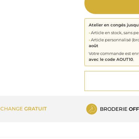
Atelier en congés jusqu
•
Article en stock, sans pe
•
Article personnalisé (bro
août
Votre commande est enreg
avec le code AOUT10
.
ECHANGE
GRATUIT
BRODERIE
OFF