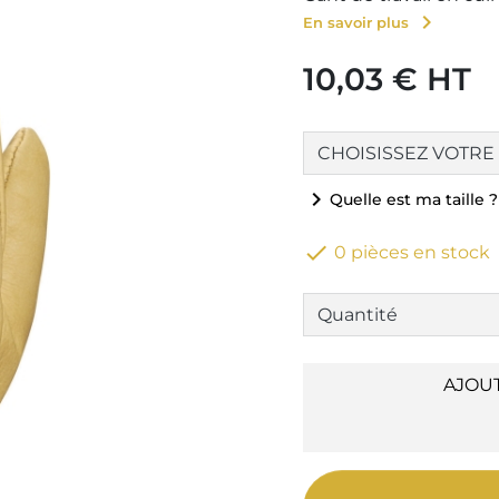
chevron_right
En savoir plus
10,03 € HT
chevron_right
Quelle est ma taille ?

0 pièces en stock
AJOU