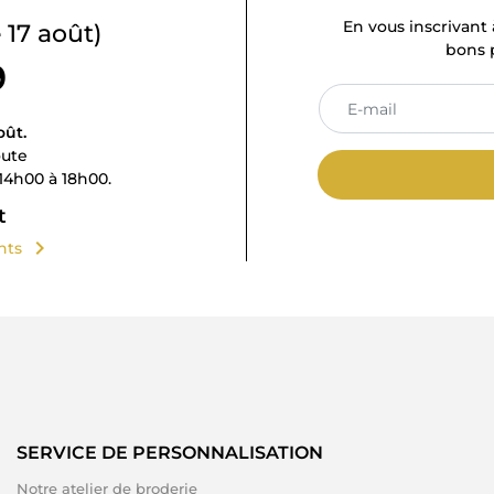
En vous inscrivant 
 17 août)
bons p
9
oût.
oute
14h00 à 18h00.
t
chevron_right
ents
SERVICE DE PERSONNALISATION
Notre atelier de broderie