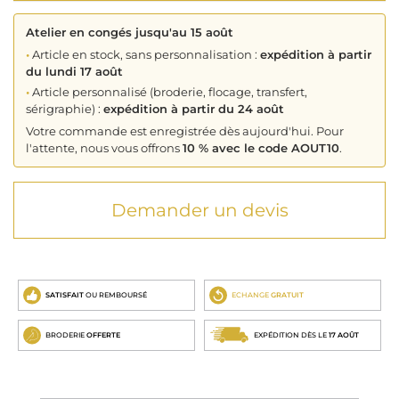
Atelier en congés jusqu'au 15 août
•
Article en stock, sans personnalisation :
expédition à partir
du lundi 17 août
•
Article personnalisé (broderie, flocage, transfert,
sérigraphie) :
expédition à partir du 24 août
Votre commande est enregistrée dès aujourd'hui. Pour
l'attente, nous vous offrons
10 % avec le code AOUT10
.
Demander un devis
SATISFAIT
OU REMBOURSÉ
ECHANGE
GRATUIT
BRODERIE
OFFERTE
EXPÉDITION DÈS LE
17 AOÛT