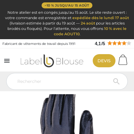
−10 % JUSQU'AU 15 AOÛT
Notre atelier est en congés jusqu'au 15 août. Le site reste ouvert :
votre commande est enregistrée et
expédiée dès le lundi 17 août
(livraison estimée à partir du 19 août —
24 août
pour les articles
brodés ou floqués). Pour l'attente, nous vous offrons
10 % avec le
code AOUT10
.
4,1
/
5
Fabricant de vêtements de travail depuis 1991

DEVIS
Vêtement de travail
EPI : Equipement Protection Individuel
Gants
Del+ Gant Pes End. Nitrile Noir 10
