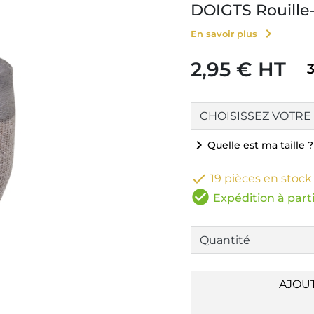
DOIGTS Rouille-
chevron_right
En savoir plus
2,95 € HT
chevron_right
Quelle est ma taille ?

19 pièces en stock
check_circle
Expédition à parti
AJOU