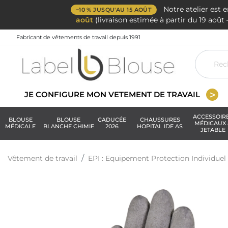
Notre atelier est 
−10 % JUSQU'AU 15 AOÛT
août
(livraison estimée à partir du 19 aoû
Fabricant de vêtements de travail depuis 1991
JE CONFIGURE MON VETEMENT DE TRAVAIL
ACCESSOIR
BLOUSE
BLOUSE
CADUCÉE
CHAUSSURES
MÉDICAUX 
MÉDICALE
BLANCHE CHIMIE
2026
HOPITAL IDE AS
JETABLE
Vêtement de travail
EPI : Equipement Protection Individuel