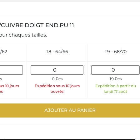
 PA/CUIVRE DOIGT END.PU 11
ur chaques tailles.
0/62
T8 - 64/66
T9 - 68/70
s
0 Pcs
19 Pcs
us 10 jours
Expédition sous 10 jours
Expédition à partir du
és
ouvrés
lundi 17 août
AJOUTER AU PANIER