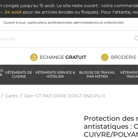
en congés jusqu'au 15 août. Le site reste ouvert : votre command
t —
24 août
pour les articles brodés ou floqués). Pour l'attente, 
Ouvert à tous : particuliers, professionnels, administrations et collectivités.
ECHANGE
GRATUIT
BRODERIE
ES
VÊTEMENTS DE
VÊTEMENTS SERVICE &
BLOUSE DE TRAVAIL
VÊTEMEN
&
CUISINE
HÔTELIER
PAR MÉTIER
TRAVA
Gants
Del+ GT PA/CUIVRE DOIGT END.PU 11
Protection des 
antistatiques 
CUIVRE/POLYA