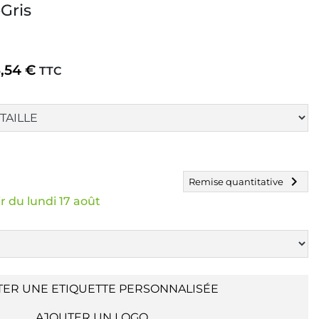
Gris
3,54 €
TTC
chevron_right
Remise quantitative
r du lundi 17 août
TER UNE ETIQUETTE PERSONNALISÉE
AJOUTER UN LOGO