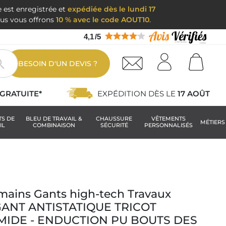
e est enregistrée et
expédiée dès le lundi 17
nous vous offrons
10 % avec le code AOUT10
.
4,1
/
5

BESOIN D'UN DEVIS ?
GRATUITE*
EXPÉDITION DÈS LE
17 AOÛT
TS DE
BLEU DE TRAVAIL &
CHAUSSURE
VÊTEMENTS
MÉTIERS
IL
COMBINAISON
SÉCURITÉ
PERSONNALISÉS
mains Gants high-tech Travaux
: GANT ANTISTATIQUE TRICOT
MIDE - ENDUCTION PU BOUTS DES