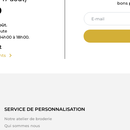
bons p
9
oût.
oute
14h00 à 18h00.
t
chevron_right
ents
SERVICE DE PERSONNALISATION
Notre atelier de broderie
Qui sommes nous