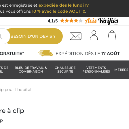
e est enregistrée et
expédiée dès le lundi 17
nous vous offrons
10 % avec le code AOUT10
.
4,1
/
5

BESOIN D'UN DEVIS ?
GRATUITE*
EXPÉDITION DÈS LE
17 AOÛT
TS DE
BLEU DE TRAVAIL &
CHAUSSURE
VÊTEMENTS
MÉTIERS
IL
COMBINAISON
SÉCURITÉ
PERSONNALISÉS
ip pour l'hopital
e à clip
ip