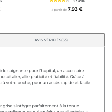
is
47 avis
Prix
€
7,93 €
à partir de
AVIS VÉRIFIÉS(53)
de soignante pour l'hopital, un accessoire
alier, allie praticité et fiabilité. Grâce à
u à votre poche, pour un accès rapide et facile
r grise s'intègre parfaitement à la tenue
e cardiaque, ce qui en fait un outil précieux