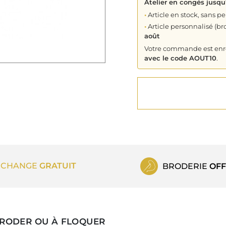
Atelier en congés jusqu
•
Article en stock, sans pe
•
Article personnalisé (bro
août
Votre commande est enreg
avec le code AOUT10
.
ECHANGE
GRATUIT
BRODERIE
OFF
BRODER OU À FLOQUER