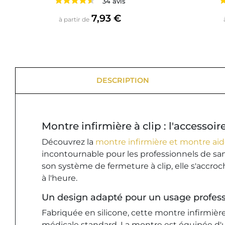
34 avis
Prix
7,93 €
à partir de
DESCRIPTION
Montre infirmière à clip : l'accesso
Découvrez la
montre infirmière et montre aid
incontournable pour les professionnels de sant
son système de fermeture à clip, elle s'accroc
à l'heure.
Un design adapté pour un usage profes
Fabriquée en silicone, cette montre infirmière
médicale standard. La montre est équipée d'un