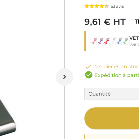
53
avis
9,61 € HT
1
VÊT
Voir 

224 pièces en sto
check_circle
Expédition à parti
