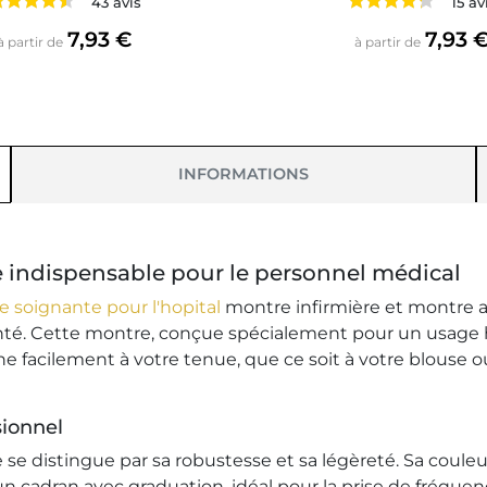
43 avis
15 av
Prix
Prix
7,93 €
7,93 
à partir de
à partir de
INFORMATIONS
ire indispensable pour le personnel médical
e soignante pour l'hopital
montre infirmière et montre ai
é. Cette montre, conçue spécialement pour un usage hospit
he facilement à votre tenue, que ce soit à votre blouse o
sionnel
 se distingue par sa robustesse et sa légèreté. Sa couleu
 cadran avec graduation, idéal pour la prise de fréquenc