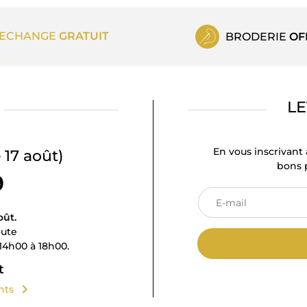
ECHANGE
GRATUIT
BRODERIE
OF
LE
En vous inscrivant 
 17 août)
bons p
9
oût.
oute
14h00 à 18h00.
t
chevron_right
ents