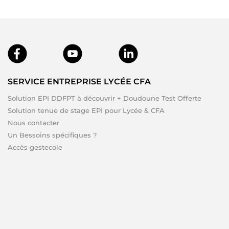
SERVICE ENTREPRISE LYCÉE CFA
Solution EPI DDFPT à découvrir + Doudoune Test Offerte
Solution tenue de stage EPI pour Lycée & CFA
Nous contacter
Un Bessoins spécifiques ?
Accès gestecole