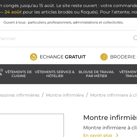
en congés jusqu'au 15 août. Le site reste ouvert : votre command
t —
24 août
pour les articles brodés ou floqués). Pour l'attente, 
Ouvert à tous : particuliers, professionnels, administrations et collectivités.
ECHANGE
GRATUIT
BRODERIE
ES
VÊTEMENTS DE
VÊTEMENTS SERVICE &
BLOUSE DE TRAVAIL
VÊTEMEN
&
CUISINE
HÔTELIER
PAR MÉTIER
TRAVA
ssoires infirmières
Montre infirmière
Montre infirmiere à cl
Montre infirmièr
Montre infirmiere à cl
chevron_right
En savoir plus