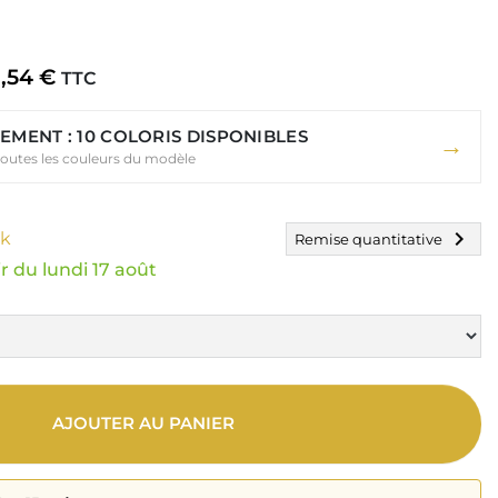
1,54 €
TTC
EMENT : 10 COLORIS DISPONIBLES
→
toutes les couleurs du modèle
chevron_right
ck
Remise quantitative
r du lundi 17 août
AJOUTER AU PANIER