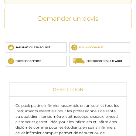
Demander un devis
SATISFAIT
OU REMBOURSÉ
ECHANGE
GRATUIT
BRODERIE
OFFERTE
EXPÉDITION DÈS LE
17 AOÛT
DESCRIPTION
Ce pack platine infirmier rassemble en un seul kit tous les
instruments essentiels pour les professionnels de santé
au quotidien : tensiomètre, stéthoscope, ciseaux, pince à
clamper et garrot. Idéal pour les infirmiers et infirmières
diplômés comme pour les étudiants en soins infirmiers,
ce kit infirmier complet permet de débuter ou de