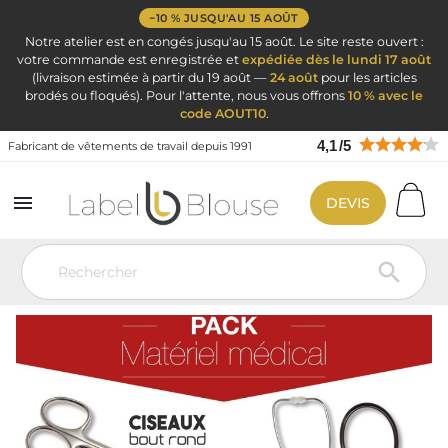
−10 % JUSQU'AU 15 AOÛT
Notre atelier est en congés jusqu'au 15 août. Le site reste ouvert :
votre commande est enregistrée et
expédiée dès le lundi 17 août
(livraison estimée à partir du 19 août —
24 août
pour les articles
brodés ou floqués). Pour l'attente, nous vous offrons
10 % avec le
code AOUT10
.
4,1
/
5
Fabricant de vêtements de travail depuis 1991

DEVIS
Vêtement de travail
Ciseaux infirmière pince Kocher et accessoires
infirmières
Kit - Infirmier
Pack platine infirmier – tensiomètre,
stéthoscope, ciseaux et garrot
