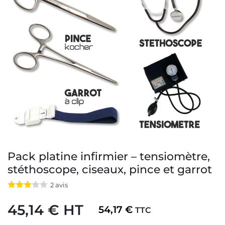
Pack platine infirmier – tensiomètre,
stéthoscope, ciseaux, pince et garrot
2
avis
45,14 € HT
54,17 €
TTC