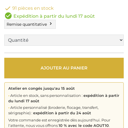

91 pièces en stock
check_circle
Expédition à partir du lundi 17 août
chevron_right
Remise quantitative
AJOUTER AU PANIER
Atelier en congés jusqu'au 15 août
•
Article en stock, sans personnalisation :
expédition à partir
du lundi 17 août
•
Article personnalisé (broderie, flocage, transfert,
sérigraphie) :
expédition à partir du 24 août
Votre commande est enregistrée dès aujourd'hui. Pour
l'attente, nous vous offrons
10 % avec le code AOUT10
.