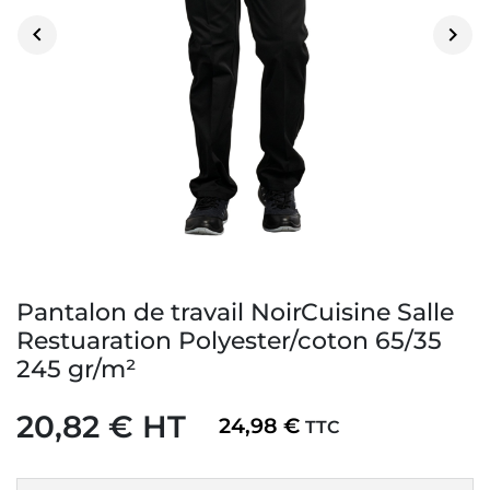


Pantalon de travail NoirCuisine Salle
Restuaration Polyester/coton 65/35
245 gr/m²
20,82 € HT
24,98 €
TTC