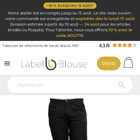
−10 % JUSQU'AU 15 AOÛT
Notre atelier est en congés jusqu'au 15 août. Le site reste ouvert :
votre commande est enregistrée et
expédiée dès le lundi 17 août
(livraison estimée à partir du 19 août —
24 août
pour les articles
brodés ou floqués). Pour l'attente, nous vous offrons
10 % avec le
code AOUT10
.
4,1
/
5
Fabricant de vêtements de travail depuis 1991

DEVIS
Vêtement de travail
Vêtements de cuisine
Pantalon de cuisine
Pantalon de travail Noir pas cher Cuisine et Service
