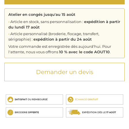
Atelier en congés jusqu'au 15 août
•
Article en stock, sans personnalisation :
expédition à partir
du lundi 17 août
•
Article personnalisé (broderie, flocage, transfert,
sérigraphie) :
expédition à partir du 24 août
Votre commande est enregistrée dès aujourd'hui. Pour
l'attente, nous vous offrons
10 % avec le code AOUT10
.
Demander un devis
SATISFAIT
OU REMBOURSÉ
ECHANGE
GRATUIT
BRODERIE
OFFERTE
EXPÉDITION DÈS LE
17 AOÛT