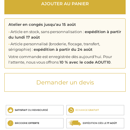
AJOUTER AU PANIER
Atelier en congés jusqu'au 15 août
•
Article en stock, sans personnalisation :
expédition à partir
du lundi 17 août
•
Article personnalisé (broderie, flocage, transfert,
sérigraphie) :
expédition à partir du 24 août
Votre commande est enregistrée dès aujourd'hui. Pour
l'attente, nous vous offrons
10 % avec le code AOUT10
.
Demander un devis
SATISFAIT
OU REMBOURSÉ
ECHANGE
GRATUIT
BRODERIE
OFFERTE
EXPÉDITION DÈS LE
17 AOÛT