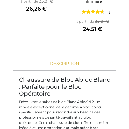
Prix de base
Prix
35,01 €
Infirmière
à partir de
26,26 €
9 avis
Prix de base
Prix
35,01 €
à partir de
24,51 €
DESCRIPTION
Chaussure de Bloc Abloc Blanc
: Parfaite pour le Bloc
Opératoire
Découvrez le sabot de bloc Blanc Abloc1NP, un
modèle exceptionnel de la gamme Abloc, conçu
spécifiquement pour répondre aux besoins des
professionnels de santé travaillant au bloc
opératoire. Cette chaussure de bloc offre un confort
inégalé et une protection optimale grâce à ses