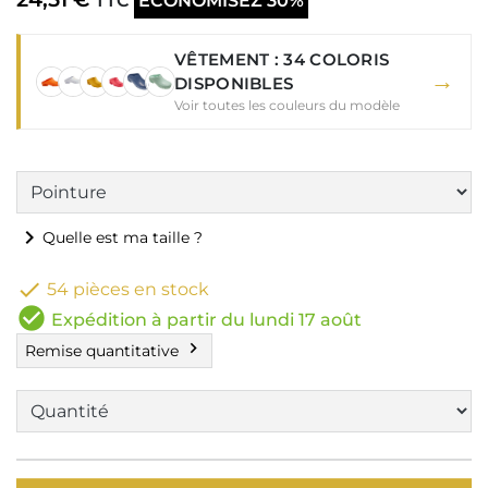
TTC
ÉCONOMISEZ 30%
VÊTEMENT : 34 COLORIS
→
DISPONIBLES
Voir toutes les couleurs du modèle
chevron_right
Quelle est ma taille ?

54 pièces en stock
check_circle
Expédition à partir du lundi 17 août
chevron_right
Remise quantitative