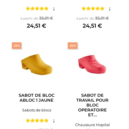
2 avis
2 avis
Prix de base
Prix
Prix de base
Prix
35,01 €
35,01 €
à partir de
à partir de
24,51 €
24,51 €
-25%
-30%
SABOT DE BLOC
SABOT DE
ABLOC 1 JAUNE
TRAVAIL POUR
BLOC
OPERATOIRE
Sabots de blocs
ET...
2 avis
Chaussure Hopital