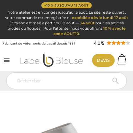
−10 % JUSQU'AU 15 AOÛT
Notre atelier est en congés jusqu'au 15 août. Le site reste ouvert :
votre commande est enregistrée et
expédiée dès le lundi 17 août
(livraison estimée à partir du 19 août —
24 août
pour les articles
brodés ou floqués). Pour l'attente, nous vous offrons
10 % avec le
code AOUT10
.
4,1
/
5
Fabricant de vêtements de travail depuis 1991

DEVIS
Vêtement de travail
Blouse médicale
Chaussure Hopital Infirmière
sabot de bloc Blanc Abloc1NP
