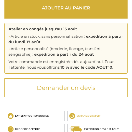
AJOUTER AU PANIER
Atelier en congés jusqu'au 15 août
•
Article en stock, sans personnalisation :
expédition à partir
du lundi 17 août
•
Article personnalisé (broderie, flocage, transfert,
sérigraphie) :
expédition à partir du 24 août
Votre commande est enregistrée dès aujourd'hui. Pour
l'attente, nous vous offrons
10 % avec le code AOUT10
.
Demander un devis
SATISFAIT
OU REMBOURSÉ
ECHANGE
GRATUIT
BRODERIE
OFFERTE
EXPÉDITION DÈS LE
17 AOÛT