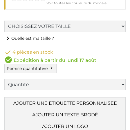
Voir toutes les couleurs du modèle
chevron_right
Quelle est ma taille ?

4 pièces en stock
check_circle
Expédition à partir du lundi 17 août
chevron_right
Remise quantitative
AJOUTER UNE ETIQUETTE PERSONNALISÉE
AJOUTER UN TEXTE BRODÉ
AJOUTER UN LOGO