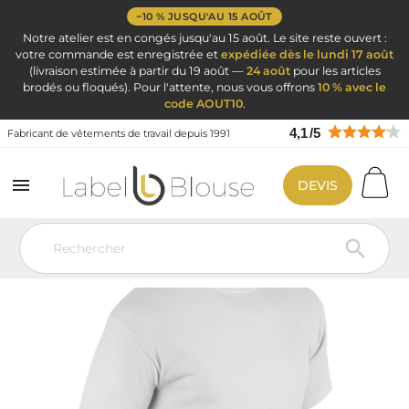
−10 % JUSQU'AU 15 AOÛT
Notre atelier est en congés jusqu'au 15 août. Le site reste ouvert :
votre commande est enregistrée et
expédiée dès le lundi 17 août
(livraison estimée à partir du 19 août —
24 août
pour les articles
brodés ou floqués). Pour l'attente, nous vous offrons
10 % avec le
code AOUT10
.
4,1
/
5
Fabricant de vêtements de travail depuis 1991

DEVIS
Vêtement de travail
Vêtement de travail personnalisé
T Shirt
Personnalisé
Tee shirt GILDAN 100 % coton mc Blanc
