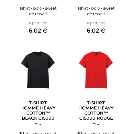
Tshirt - polo - sweat
Tshirt - polo - sweat
de travail
de travail
Prix
Prix
à partir de
à partir de
6,02 €
6,02 €
T-SHIRT
T-SHIRT
HOMME HEAVY
HOMME HEAVY
COTTON™
COTTON™
BLACK GI5000
GI5000 ROUGE
–...
–...
Tshirt - polo - sweat
Tshirt - polo - sweat