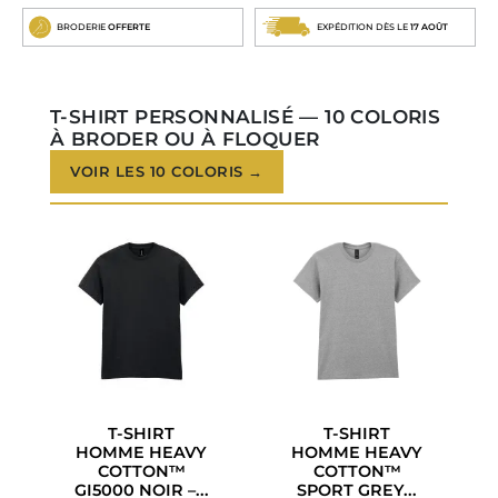
BRODERIE
OFFERTE
EXPÉDITION DÈS LE
17 AOÛT
T-SHIRT PERSONNALISÉ — 10 COLORIS
À BRODER OU À FLOQUER
VOIR LES 10 COLORIS →
T-SHIRT
T-SHIRT
HOMME HEAVY
HOMME HEAVY
COTTON™
COTTON™
GI5000 NOIR –...
SPORT GREY...