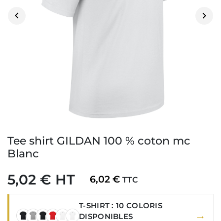


Tee shirt GILDAN 100 % coton mc
Blanc
5,02 € HT
6,02 €
TTC
T-SHIRT : 10 COLORIS
→
DISPONIBLES