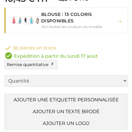
BLOUSE : 13 COLORIS
→
DISPONIBLES
Voir toutes les couleurs du modèle

36 pièces en stock
check_circle
Expédition à partir du lundi 17 août
chevron_right
Remise quantitative
AJOUTER UNE ETIQUETTE PERSONNALISÉE
AJOUTER UN TEXTE BRODÉ
AJOUTER UN LOGO