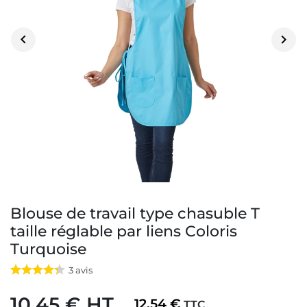


Blouse de travail type chasuble T
taille réglable par liens Coloris
Turquoise
3
avis
10,45 € HT
12,54 €
TTC