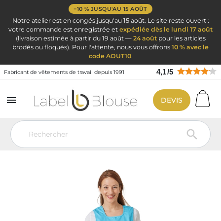
−10 % JUSQU'AU 15 AOÛT
Notre atelier est en congés jusqu'au 15 août. Le site reste ouvert :
votre commande est enregistrée et
expédiée dès le lundi 17 août
(livraison estimée à partir du 19 août —
24 août
pour les articles
brodés ou floqués). Pour l'attente, nous vous offrons
10 % avec le
code AOUT10
.
4,1
/
5
Fabricant de vêtements de travail depuis 1991

DEVIS
Vêtement de travail
Blouse de travail par métier
Tablier chasuble
blouse chasuble femme sans manches
Tablier Blouse chasuble taille
réglable par liens Coloris Turquoise
