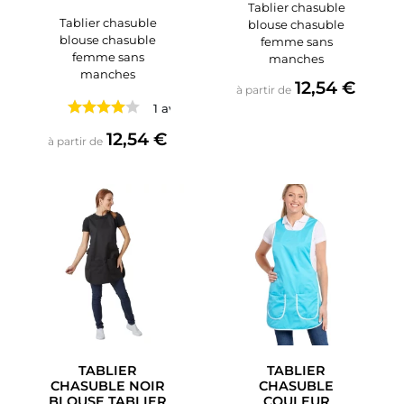
Tablier chasuble
Tablier chasuble
blouse chasuble
blouse chasuble
femme sans
femme sans
manches
manches
Prix
12,54 €
à partir de
1 avis
Prix
12,54 €
à partir de
TABLIER
TABLIER
CHASUBLE NOIR
CHASUBLE
BLOUSE TABLIER
COULEUR