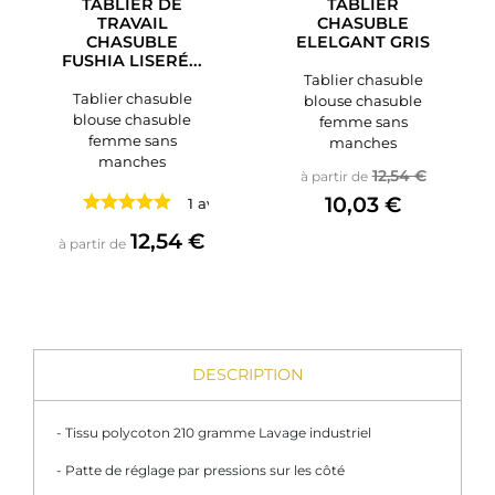
TABLIER DE
TABLIER
TRAVAIL
CHASUBLE
CHASUBLE
ELELGANT GRIS
FUSHIA LISERÉ...
Tablier chasuble
Tablier chasuble
blouse chasuble
blouse chasuble
femme sans
femme sans
manches
manches
Prix de base
Prix
12,54 €
à partir de
10,03 €
1 avis
Prix
12,54 €
à partir de
DESCRIPTION
- Tissu polycoton 210 gramme Lavage industriel
- Patte de réglage par pressions sur les côté