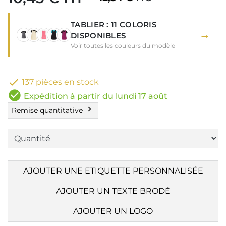
TABLIER : 11 COLORIS
→
DISPONIBLES
Voir toutes les couleurs du modèle

137 pièces en stock
check_circle
Expédition à partir du lundi 17 août
chevron_right
Remise quantitative
AJOUTER UNE ETIQUETTE PERSONNALISÉE
AJOUTER UN TEXTE BRODÉ
AJOUTER UN LOGO