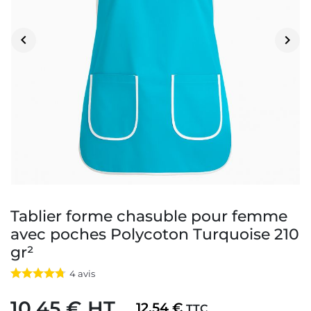


Tablier forme chasuble pour femme
avec poches Polycoton Turquoise 210
gr²
4
avis
10,45 € HT
12,54 €
TTC