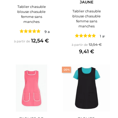
JAUNE
Tablier chasuble
Tablier chasuble
blouse chasuble
blouse chasuble
femme sans
femme sans
manches
manches
9 avis
1 avis
Prix
12,54 €
à partir de
Prix de base
Prix
12,54 €
à partir de
9,41 €
-20%