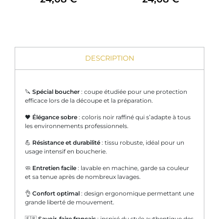
DESCRIPTION
🔪
Spécial boucher
: coupe étudiée pour une protection
efficace lors de la découpe et la préparation.
🖤
Élégance sobre
: coloris noir raffiné qui s’adapte à tous
les environnements professionnels.
💪
Résistance et durabilité
: tissu robuste, idéal pour un
usage intensif en boucherie.
🧼
Entretien facile
: lavable en machine, garde sa couleur
et sa tenue après de nombreux lavages.
👌
Confort optimal
: design ergonomique permettant une
grande liberté de mouvement.
🇫🇷
Savoir-faire français
: inspiré du style authentique des