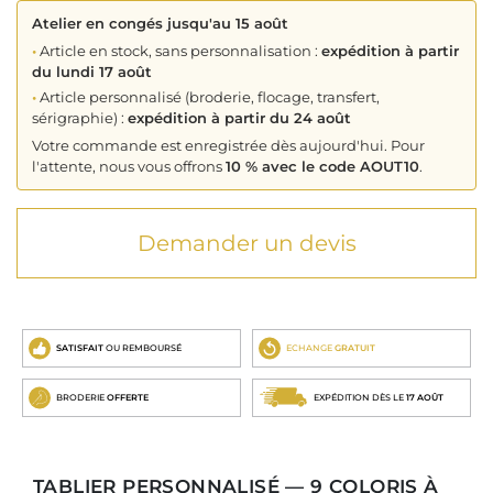
Atelier en congés jusqu'au 15 août
•
Article en stock, sans personnalisation :
expédition à partir
du lundi 17 août
•
Article personnalisé (broderie, flocage, transfert,
sérigraphie) :
expédition à partir du 24 août
Votre commande est enregistrée dès aujourd'hui. Pour
l'attente, nous vous offrons
10 % avec le code AOUT10
.
Demander un devis
SATISFAIT
OU REMBOURSÉ
ECHANGE
GRATUIT
BRODERIE
OFFERTE
EXPÉDITION DÈS LE
17 AOÛT
TABLIER PERSONNALISÉ — 9 COLORIS À