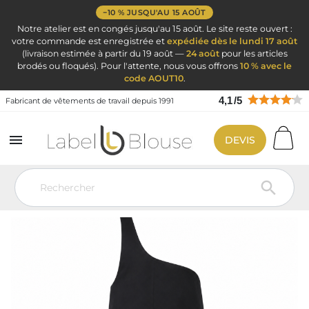
−10 % JUSQU'AU 15 AOÛT
Notre atelier est en congés jusqu'au 15 août. Le site reste ouvert :
votre commande est enregistrée et
expédiée dès le lundi 17 août
(livraison estimée à partir du 19 août —
24 août
pour les articles
brodés ou floqués). Pour l'attente, nous vous offrons
10 % avec le
code AOUT10
.
4,1
/
5
Fabricant de vêtements de travail depuis 1991

DEVIS
Vêtement de travail
Tenue de travail professionnelle par métier
Vetement Boucherie
Tablier boucher - Tablier parisien
Tablier
Parisien de boucher noir
