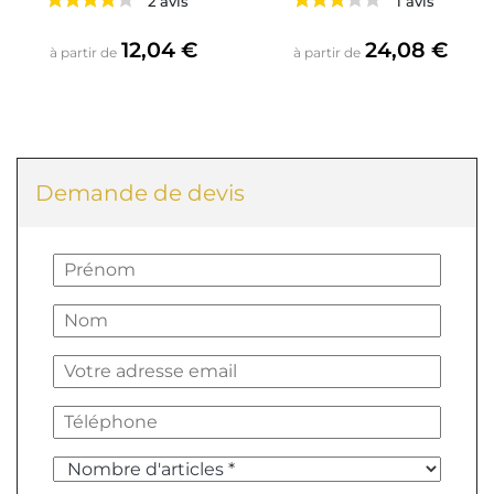
2 avis
1 avis
Prix
Prix
12,04 €
24,08 €
à partir de
à partir de
Demande de devis