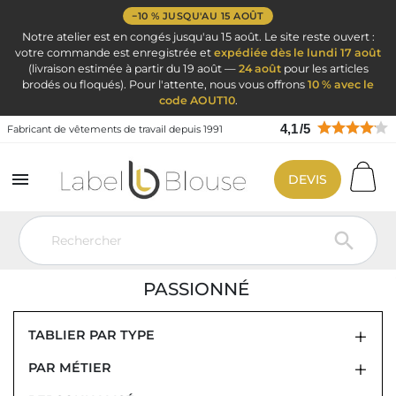
−10 % JUSQU'AU 15 AOÛT
Notre atelier est en congés jusqu'au 15 août. Le site reste ouvert :
votre commande est enregistrée et
expédiée dès le lundi 17 août
(livraison estimée à partir du 19 août —
24 août
pour les articles
brodés ou floqués). Pour l'attente, nous vous offrons
10 % avec le
code AOUT10
.
4,1
/
5
Fabricant de vêtements de travail depuis 1991

DEVIS
Vêtement de travail
Vêtements de cuisine
Tablier de cuisine
Tablier de cuisine personnalisé

TABLIER DE CUISINE PERSONNALISÉ
POUR CHEF CUISINIER OU AMATEUR
PASSIONNÉ
TABLIER PAR TYPE
PAR MÉTIER