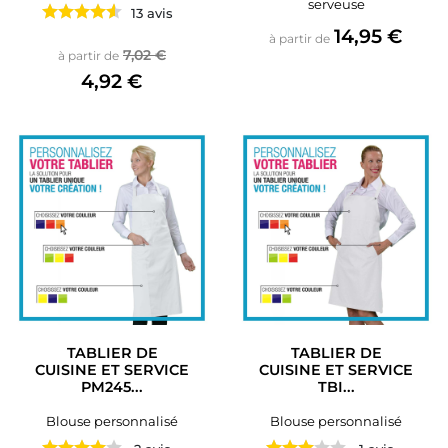
serveuse
13 avis
Prix
14,95 €
à partir de
Prix de base
Prix
7,02 €
à partir de
4,92 €
TABLIER DE
TABLIER DE
CUISINE ET SERVICE
CUISINE ET SERVICE
PM245...
TBI...
Blouse personnalisé
Blouse personnalisé