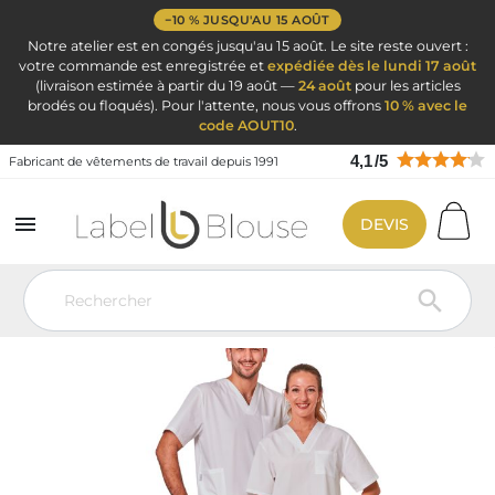
−10 % JUSQU'AU 15 AOÛT
Notre atelier est en congés jusqu'au 15 août. Le site reste ouvert :
votre commande est enregistrée et
expédiée dès le lundi 17 août
(livraison estimée à partir du 19 août —
24 août
pour les articles
brodés ou floqués). Pour l'attente, nous vous offrons
10 % avec le
code AOUT10
.
4,1
/
5
Fabricant de vêtements de travail depuis 1991

DEVIS
Vêtement de travail
Blouse médicale
Ensemble Tunique Pantalon
Tenue hôpital blanc – Tunique et pantalon médical
