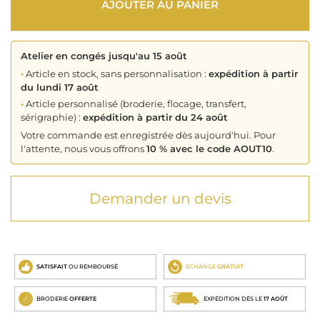
AJOUTER AU PANIER
Atelier en congés jusqu'au 15 août
•
Article en stock, sans personnalisation :
expédition à partir
du lundi 17 août
•
Article personnalisé (broderie, flocage, transfert,
sérigraphie) :
expédition à partir du 24 août
Votre commande est enregistrée dès aujourd'hui. Pour
l'attente, nous vous offrons
10 % avec le code AOUT10
.
Demander un devis
SATISFAIT
OU REMBOURSÉ
ECHANGE
GRATUIT
BRODERIE
OFFERTE
EXPÉDITION DÈS LE
17 AOÛT