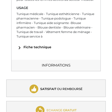
USAGE
Tunique médicale - Tunique esthéticienne - Tunique
pharmacienne - Tunique podologue - Tunique
infirmière - Tunique aide soignante -Blouse
pharmacien - Blouse dentiste - Blouse vétérinaire -
Tunique de travail - Vêtement femme de ménage -
Tunique service à
chevron_right
Fiche technique
INFORMATIONS
SATISFAIT
OU REMBOURSÉ
ECHANGE
GRATUIT