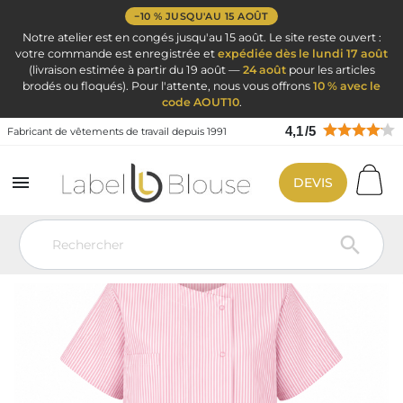
−10 % JUSQU'AU 15 AOÛT
Notre atelier est en congés jusqu'au 15 août. Le site reste ouvert :
votre commande est enregistrée et
expédiée dès le lundi 17 août
(livraison estimée à partir du 19 août —
24 août
pour les articles
brodés ou floqués). Pour l'attente, nous vous offrons
10 % avec le
code AOUT10
.
4,1
/
5
Fabricant de vêtements de travail depuis 1991

DEVIS
Vêtement de travail
Blouse médicale
Blouse médicale femme
Tunique Médicale Femme Rose Julia Personnalisable
