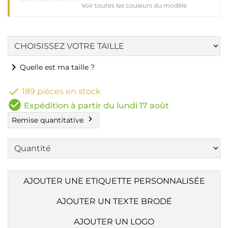
Voir toutes les couleurs du modèle
chevron_right
Quelle est ma taille ?

189 pièces en stock
check_circle
Expédition à partir du lundi 17 août
chevron_right
Remise quantitative
AJOUTER UNE ETIQUETTE PERSONNALISÉE
AJOUTER UN TEXTE BRODÉ
AJOUTER UN LOGO