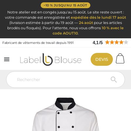
−10 % JUSQU'AU 15 AOÛT
Notre atelier est en congés jusqu'au 15 août. Le site reste ouvert :
votre commande est enregistrée et
expédiée dès le lundi 17 août
(livraison estimée à partir du 19 août —
24 août
pour les articles
brodés ou floqués). Pour l'attente, nous vous offrons
10 % avec le
code AOUT10
.
4,1
/
5
Fabricant de vêtements de travail depuis 1991

DEVIS
Vêtement de travail
Vêtements de cuisine
Veste de cuisine
personnalisé
Veste cuisine Homme Blanche col et pressions noire
manches longues classiques
