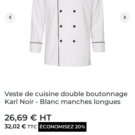


Veste de cuisine double boutonnage
Karl Noir - Blanc manches longues
26,69 € HT
32,02 €
TTC
ÉCONOMISEZ 20%