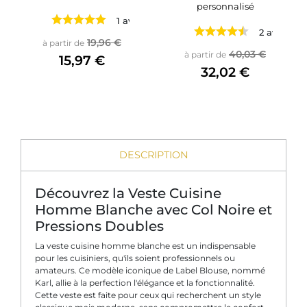
personnalisé
1 avis
2 avis
Prix de base
Prix
19,96 €
à partir de
Prix de base
Prix
40,03 €
à partir de
15,97 €
32,02 €
DESCRIPTION
Découvrez la Veste Cuisine
Homme Blanche avec Col Noire et
Pressions Doubles
La veste cuisine homme blanche est un indispensable
pour les cuisiniers, qu'ils soient professionnels ou
amateurs. Ce modèle iconique de Label Blouse, nommé
Karl, allie à la perfection l'élégance et la fonctionnalité.
Cette veste est faite pour ceux qui recherchent un style