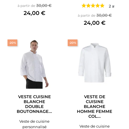
Prix de base
Prix
30,00 €
à partir de
2 avis
24,00 €
Prix de base
Prix
30,00 €
à partir de
24,00 €
-20%
-20%
VESTE CUISINE
VESTE DE
BLANCHE
CUISINE
DOUBLE
BLANCHE
BOUTONNAGE...
HOMME FEMME
COL...
Veste de cuisine
Veste de cuisine
personnalisé