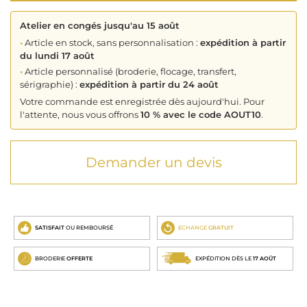
Atelier en congés jusqu'au 15 août
•
Article en stock, sans personnalisation :
expédition à partir
du lundi 17 août
•
Article personnalisé (broderie, flocage, transfert,
sérigraphie) :
expédition à partir du 24 août
Votre commande est enregistrée dès aujourd'hui. Pour
l'attente, nous vous offrons
10 % avec le code AOUT10
.
Demander un devis
SATISFAIT
OU REMBOURSÉ
ECHANGE
GRATUIT
BRODERIE
OFFERTE
EXPÉDITION DÈS LE
17 AOÛT