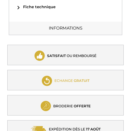
chevron_right
Fiche technique
INFORMATIONS
SATISFAIT
OU REMBOURSÉ
ECHANGE
GRATUIT
BRODERIE
OFFERTE
EXPÉDITION DÈS LE
17 AOÛT