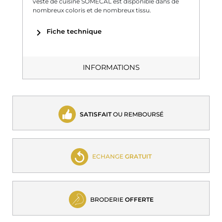
veste de cuisine SOMECAL est disponible dans de
nombreux coloris et de nombreux tissu.
chevron_right
Fiche technique
INFORMATIONS
SATISFAIT
OU REMBOURSÉ
ECHANGE
GRATUIT
BRODERIE
OFFERTE