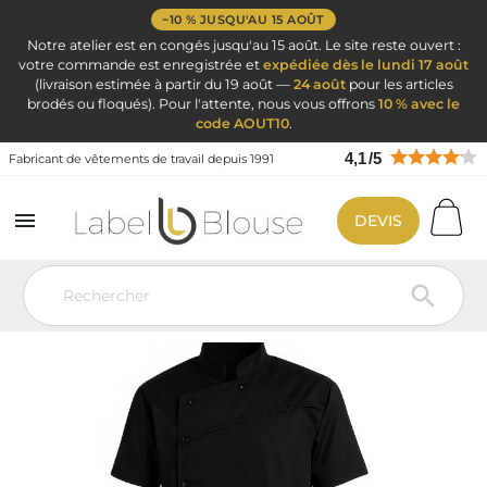
−10 % JUSQU'AU 15 AOÛT
Notre atelier est en congés jusqu'au 15 août. Le site reste ouvert :
votre commande est enregistrée et
expédiée dès le lundi 17 août
(livraison estimée à partir du 19 août —
24 août
pour les articles
brodés ou floqués). Pour l'attente, nous vous offrons
10 % avec le
code AOUT10
.
4,1
/
5
Fabricant de vêtements de travail depuis 1991

DEVIS
Vêtement de travail
Vêtements de cuisine
Veste de cuisine
personnalisé
Veste cuisine manche courte couleur noire
