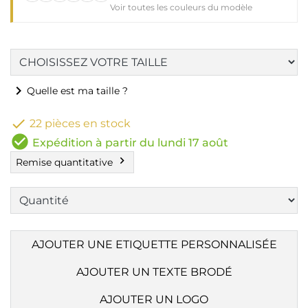
Voir toutes les couleurs du modèle
chevron_right
Quelle est ma taille ?

22 pièces en stock
check_circle
Expédition à partir du lundi 17 août
chevron_right
Remise quantitative
AJOUTER UNE ETIQUETTE PERSONNALISÉE
AJOUTER UN TEXTE BRODÉ
AJOUTER UN LOGO