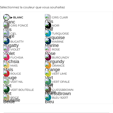
Sélectionnez la couleur que vous souhaitez
BLANC
GRIS CLAIR
GRIS FONCÉ
NOIR
CIEL
TURQUOISE
BUGATTY
MARINE
VIOLET
ROSE
FUCHSIA
BURGUNDY
MAÏS
ORANGE
ROUGE
VERT LIME
VERT NIL
VERT OPALE
VERT BOUTEILLE
GUESSBROWN
BEIGE
BLEU 92017