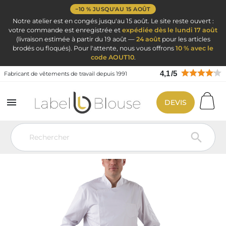
−10 % JUSQU'AU 15 AOÛT
Notre atelier est en congés jusqu'au 15 août. Le site reste ouvert :
votre commande est enregistrée et
expédiée dès le lundi 17 août
(livraison estimée à partir du 19 août —
24 août
pour les articles
brodés ou floqués). Pour l'attente, nous vous offrons
10 % avec le
code AOUT10
.
4,1
/
5
Fabricant de vêtements de travail depuis 1991

DEVIS
Vêtement de travail
Blouse personnalisé
Veste de cuisine
personnalisée – Boucher, boulanger, cuisinier
