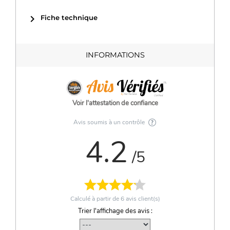
chevron_right
Fiche technique
INFORMATIONS
Voir l'attestation de confiance
Avis soumis à un contrôle
4.2
/5
Calculé à partir de
6
avis client(s)
Trier l'affichage des avis :