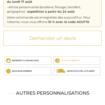
du lundi 17 août
•
Article personnalisé (broderie, flocage, transfert,
sérigraphie) :
expédition à partir du 24 août
Votre commande est enregistrée dès aujourd'hui. Pour
l'attente, nous vous offrons
10 % avec le code AOUT10
.
Demander un devis
SATISFAIT
OU REMBOURSÉ
ECHANGE
GRATUIT
BRODERIE
OFFERTE
EXPÉDITION DÈS LE
17 AOÛT
AUTRES PERSONNALISATIONS