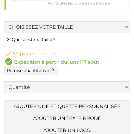
Voir toutes les couleurs du modèle
chevron_right
Quelle est ma taille ?

56 pièces en stock
check_circle
Expédition à partir du lundi 17 août
chevron_right
Remise quantitative
AJOUTER UNE ETIQUETTE PERSONNALISÉE
AJOUTER UN TEXTE BRODÉ
AJOUTER UN LOGO