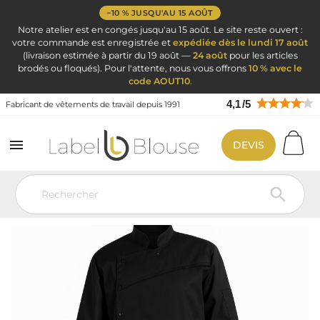
−10 % JUSQU'AU 15 AOÛT
Notre atelier est en congés jusqu'au 15 août. Le site reste ouvert :
votre commande est enregistrée et
expédiée dès le lundi 17 août
(livraison estimée à partir du 19 août —
24 août
pour les articles
brodés ou floqués). Pour l'attente, nous vous offrons
10 % avec le
code AOUT10
.
4,1
/
5
Fabricant de vêtements de travail depuis 1991

DEVIS
Vêtement de travail
Vêtements de cuisine
Veste de cuisine
personnalisé
Veste de cuisine Noire Homme femme manches longues
