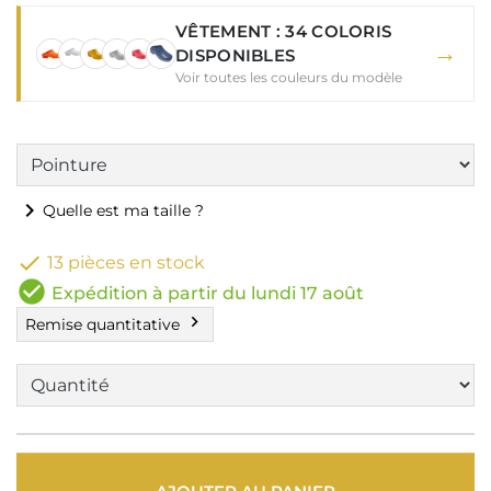
VÊTEMENT : 34 COLORIS
→
DISPONIBLES
Voir toutes les couleurs du modèle
chevron_right
Quelle est ma taille ?

13 pièces en stock
check_circle
Expédition à partir du lundi 17 août
chevron_right
Remise quantitative