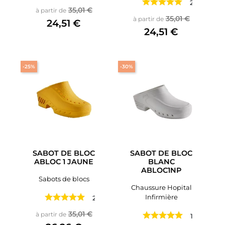
2 avis
Prix de base
Prix
35,01 €
à partir de
Prix de base
Prix
35,01 €
à partir de
24,51 €
24,51 €
-25%
-30%
SABOT DE BLOC
SABOT DE BLOC
ABLOC 1 JAUNE
BLANC
ABLOC1NP
Sabots de blocs
Chaussure Hopital
Infirmière
2 avis
Prix de base
Prix
35,01 €
à partir de
1 avis