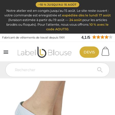
−10 % JUSQU'AU 15 AOÛT
Notre atelier est en congés jusqu'au 15 août. Le site reste ouvert :
votre commande est enregistrée et
expédiée dès le lundi 17 août
(livraison estimée à partir du 19 août —
24 août
pour les articles
brodés ou floqués). Pour l'attente, nous vous offrons
10 % avec le
code AOUT10
.
4,1
/
5
Fabricant de vêtements de travail depuis 1991

DEVIS
Vêtement de travail
Blouse médicale
Chaussure Hopital Infirmière
Sabot de bloc opératoire bleu ciel
