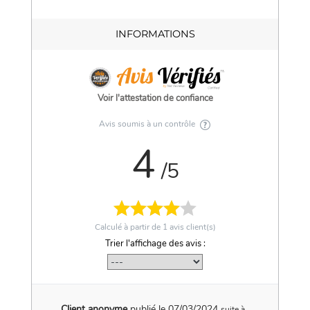
INFORMATIONS
Voir l'attestation de confiance
Avis soumis à un contrôle
4
/5
Calculé à partir de
1
avis client(s)
Trier l'affichage des avis :
Client anonyme
publié le 07/03/2024
suite à