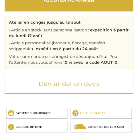
AJOUTER AU PANIER
Atelier en congés jusqu'au 15 août
•
Article en stock, sans personnalisation :
expédition à partir
du lundi 17 août
•
Article personnalisé (broderie, flocage, transfert,
sérigraphie) :
expédition à partir du 24 août
Votre commande est enregistrée dès aujourd'hui. Pour
l'attente, nous vous offrons
10 % avec le code AOUT10
.
Demander un devis
SATISFAIT
OU REMBOURSÉ
ECHANGE
GRATUIT
BRODERIE
OFFERTE
EXPÉDITION DÈS LE
17 AOÛT