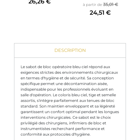
26,26 €
Prix de base
Prix
35,01 €
à partir de
24,51 €
DESCRIPTION
Le sabot de bloc opératoire bleu ciel répond aux
exigences strictes des environnements chirurgicaux
en termes d'hygiène et de sécurité. Sa conception
spécifique permet une décontamination aisée,
indispensable pour les professionnels évoluant en
salle d'opération. Le coloris bleu ciel, tige et semelle
assortis, s'intègre parfaitement aux tenues de bloc
standard. Son maintien enveloppant et sa légèreté
garantissent un confort optimal pendant les longues
interventions chirurgicales. Ce sabot est le choix
privilégié des chirurgiens, infirmiers de bloc et
instrumentistes recherchant performance et
conformité aux protocoles d'hygiène.