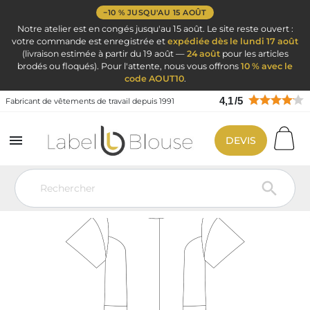
−10 % JUSQU'AU 15 AOÛT
Notre atelier est en congés jusqu'au 15 août. Le site reste ouvert :
votre commande est enregistrée et
expédiée dès le lundi 17 août
(livraison estimée à partir du 19 août —
24 août
pour les articles
brodés ou floqués). Pour l'attente, nous vous offrons
10 % avec le
code AOUT10
.
4,1
/
5
Fabricant de vêtements de travail depuis 1991

DEVIS
Vêtement de travail
Blouse personnalisé
Blouse Mathilda
personnalisée – Broderie en France
