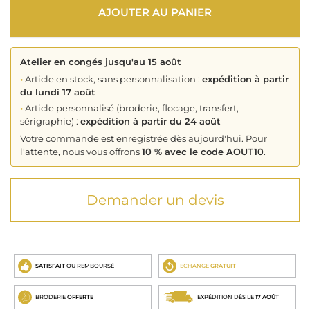
AJOUTER AU PANIER
Atelier en congés jusqu'au 15 août
•
Article en stock, sans personnalisation :
expédition à partir
du lundi 17 août
•
Article personnalisé (broderie, flocage, transfert,
sérigraphie) :
expédition à partir du 24 août
Votre commande est enregistrée dès aujourd'hui. Pour
l'attente, nous vous offrons
10 % avec le code AOUT10
.
Demander un devis
SATISFAIT
OU REMBOURSÉ
ECHANGE
GRATUIT
BRODERIE
OFFERTE
EXPÉDITION DÈS LE
17 AOÛT