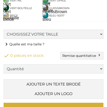
VERT NIL
VERT OPALE
VERT BOUTEILLE
GUESSBROWN
BEIGE
BLEU 92017
chevron_right
Quelle est ma taille ?

chevron_right
0 pièces en stock
Remise quantitative
AJOUTER UN TEXTE BRODÉ
AJOUTER UN LOGO