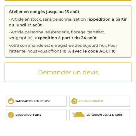
Atelier en congés jusqu'au 15 août
•
Article en stock, sans personnalisation :
expédition à partir
du lundi 17 août
•
Article personnalisé (broderie, flocage, transfert,
sérigraphie) :
expédition à partir du 24 août
Votre commande est enregistrée dès aujourd'hui. Pour
l'attente, nous vous offrons
10 % avec le code AOUT10
.
Demander un devis
SATISFAIT
OU REMBOURSÉ
ECHANGE
GRATUIT
BRODERIE
OFFERTE
EXPÉDITION DÈS LE
17 AOÛT