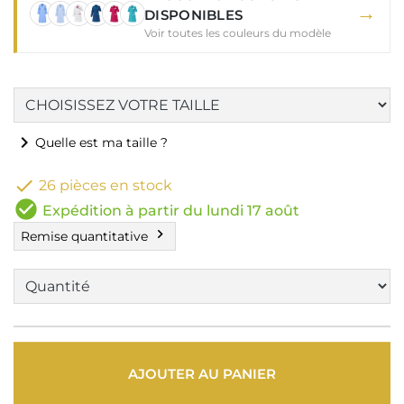
→
DISPONIBLES
Voir toutes les couleurs du modèle
chevron_right
Quelle est ma taille ?

26 pièces en stock
check_circle
Expédition à partir du lundi 17 août
chevron_right
Remise quantitative
AJOUTER AU PANIER