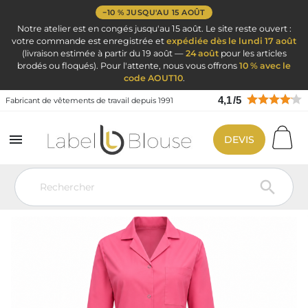
−10 % JUSQU'AU 15 AOÛT
Notre atelier est en congés jusqu'au 15 août. Le site reste ouvert :
votre commande est enregistrée et
expédiée dès le lundi 17 août
(livraison estimée à partir du 19 août —
24 août
pour les articles
brodés ou floqués). Pour l'attente, nous vous offrons
10 % avec le
code AOUT10
.
4,1
/
5
Fabricant de vêtements de travail depuis 1991

DEVIS
Vêtement de travail
Blouse de travail par métier
Blouse de travail
femme ménage Blouse propreté
Blouse de travail femme manches
longues SERGE FUSCHIA
