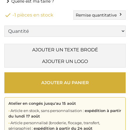
chevron_right
Quelle est ma taille ?

chevron_right
-1 pièces en stock
Remise quantitative
AJOUTER UN TEXTE BRODÉ
AJOUTER UN LOGO
AJOUTER AU PANIER
Atelier en congés jusqu'au 15 août
•
Article en stock, sans personnalisation :
expédition à partir
du lundi 17 août
•
Article personnalisé (broderie, flocage, transfert,
sérigraphie) :
expédition à partir du 24 août