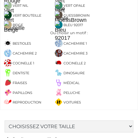
VERT NIL
VERT OPALE
VERT BOUTEILLE
GUESSBROWN
BEIGE
BLEU 92017
Ou choisir un motif :
BESTIOLES
CACHEMIRE 1
CACHEMIRE 2
CACHEMIRE 3
COCINELLE 1
COCINELLE 2
DENTISTE
DINOSAURE
FRAISES
MÉDICAL
PAPILLONS
PELUCHE
REPRODUCTION
VOITURES