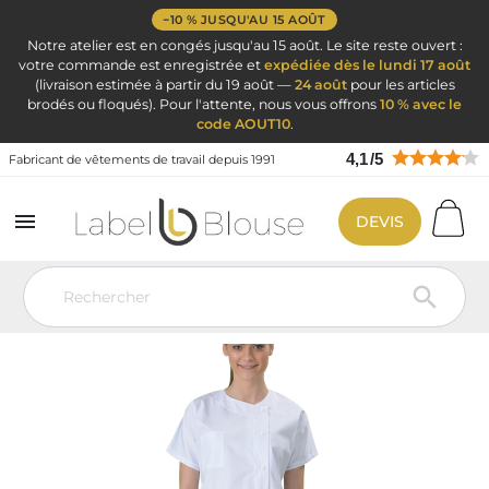
−10 % JUSQU'AU 15 AOÛT
Notre atelier est en congés jusqu'au 15 août. Le site reste ouvert :
votre commande est enregistrée et
expédiée dès le lundi 17 août
(livraison estimée à partir du 19 août —
24 août
pour les articles
brodés ou floqués). Pour l'attente, nous vous offrons
10 % avec le
code AOUT10
.
4,1
/
5
Fabricant de vêtements de travail depuis 1991

DEVIS
Vêtement de travail
Blouse médicale
Blouse médicale imprimée
Tunique de travail Femme perso impression
