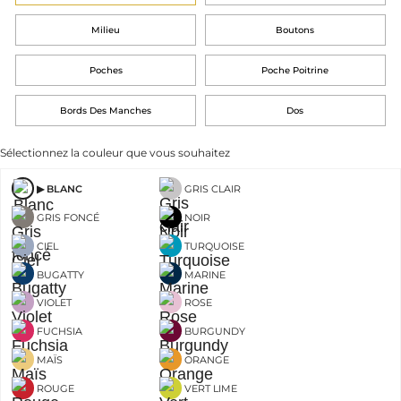
Milieu
Boutons
Poches
Poche Poitrine
Bords Des Manches
Dos
Sélectionnez la couleur que vous souhaitez
BLANC
GRIS CLAIR
GRIS FONCÉ
NOIR
CIEL
TURQUOISE
BUGATTY
MARINE
VIOLET
ROSE
FUCHSIA
BURGUNDY
MAÏS
ORANGE
ROUGE
VERT LIME