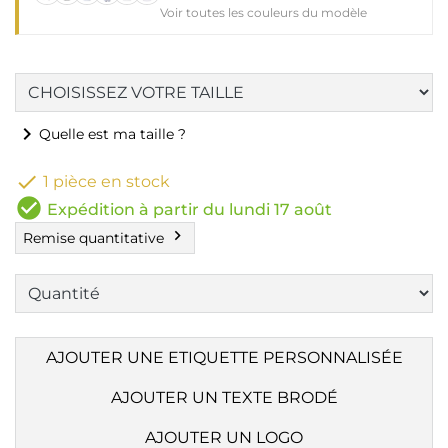
Voir toutes les couleurs du modèle
chevron_right
Quelle est ma taille ?

1 pièce en stock
check_circle
Expédition à partir du lundi 17 août
chevron_right
Remise quantitative
AJOUTER UNE ETIQUETTE PERSONNALISÉE
AJOUTER UN TEXTE BRODÉ
AJOUTER UN LOGO