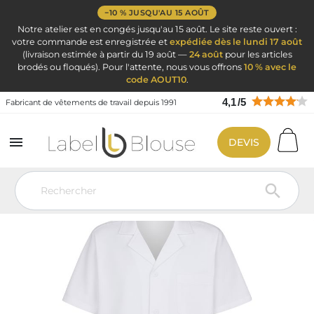
−10 % JUSQU'AU 15 AOÛT
Notre atelier est en congés jusqu'au 15 août. Le site reste ouvert :
votre commande est enregistrée et
expédiée dès le lundi 17 août
(livraison estimée à partir du 19 août —
24 août
pour les articles
brodés ou floqués). Pour l'attente, nous vous offrons
10 % avec le
code AOUT10
.
4,1
/
5
Fabricant de vêtements de travail depuis 1991

DEVIS
Vêtement de travail
Blouse médicale
Blouse médicale homme
Blouse Médicale Homme Manches courte col Tailleur
