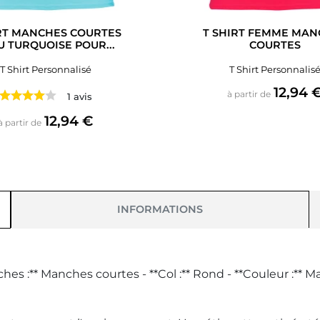
RT MANCHES COURTES
T SHIRT FEMME MAN
U TURQUOISE POUR...
COURTES
T Shirt Personnalisé
T Shirt Personnalis
Prix
12,94 
à partir de
1 avis
Prix
12,94 €
à partir de
INFORMATIONS
s :** Manches courtes - **Col :** Rond - **Couleur :** M