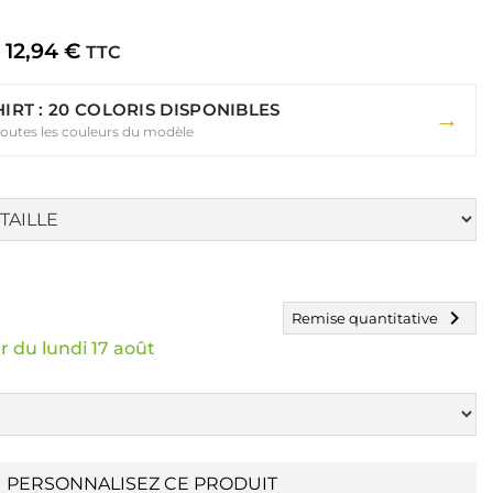
12,94 €
TTC
HIRT : 20 COLORIS DISPONIBLES
→
toutes les couleurs du modèle
chevron_right
Remise quantitative
r du lundi 17 août
PERSONNALISEZ CE PRODUIT