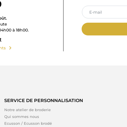
9
oût.
oute
14h00 à 18h00.
t
chevron_right
ents
SERVICE DE PERSONNALISATION
Notre atelier de broderie
Qui sommes nous
Ecusson / Ecusson brodé