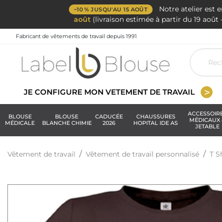
Notre atelier est 
−10 % JUSQU'AU 15 AOÛT
août
(livraison estimée à partir du 19 aoû
Fabricant de vêtements de travail depuis 1991
JE CONFIGURE MON VETEMENT DE TRAVAIL
ACCESSOIR
BLOUSE
BLOUSE
CADUCÉE
CHAUSSURES
MÉDICAUX 
MÉDICALE
BLANCHE CHIMIE
2026
HOPITAL IDE AS
JETABLE
Vêtement de travail
Vêtement de travail personnalisé
T S