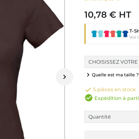
10,78 € HT
T-S
Voir 
chevron_right
Quelle est ma taille ?


5 pièces en stock
check_circle
Expédition à parti