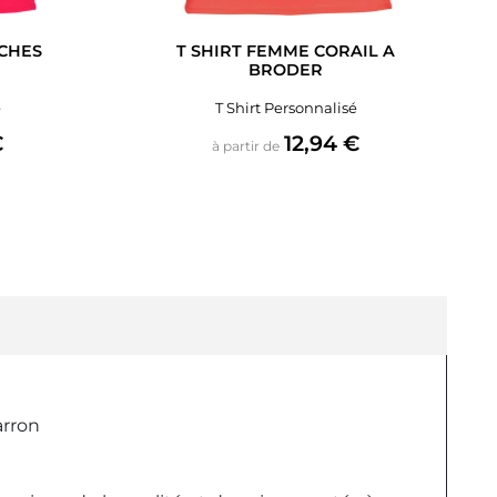
CHES
T SHIRT FEMME CORAIL A
BRODER
é
T Shirt Personnalisé
Prix
€
12,94 €
à partir de
arron