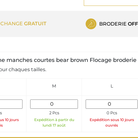
ECHANGE
GRATUIT
BRODERIE
OFF
emme manches courtes bear brown Flocage broderie
ur chaques tailles.
M
L
s
2 Pcs
0 Pcs
us 10 jours
Expédition à partir du
Expédition sous 10 jours
és
lundi 17 août
ouvrés