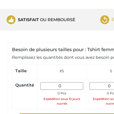
SATISFAIT
OU REMBOURSÉ
Besoin de plusieurs tailles pour : Tshirt f
Remplissez les quantités dont vous avez besoin po
Taille
XS
S
Quantité
0 Pcs
0 Pc
Expédition sous 10 jours
Expédition so
ouvrés
ouvr