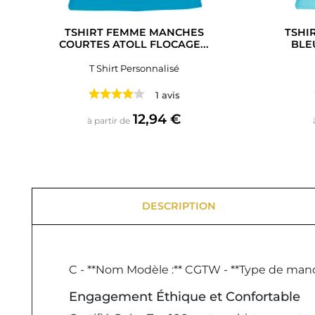
TSHIRT FEMME MANCHES
TSHI
COURTES ATOLL FLOCAGE...
BLE
T Shirt Personnalisé
1 avis
Prix
12,94 €
à partir de
DESCRIPTION
C - **Nom Modèle :** CGTW - **Type de manche
Engagement Éthique et Confortable