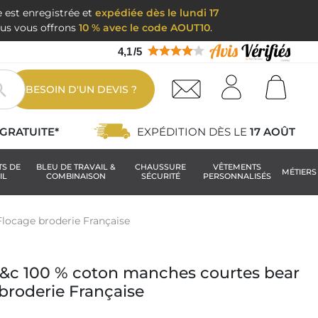
e est enregistrée et
expédiée dès le lundi 17
nous vous offrons
10 % avec le code AOUT10
.
4,1
/
5

BESOIN D'UN DEVIS ?
GRATUITE*
EXPÉDITION DÈS LE
17 AOÛT
TS DE
BLEU DE TRAVAIL &
CHAUSSURE
VÊTEMENTS
MÉTIERS
IL
COMBINAISON
SÉCURITÉ
PERSONNALISÉS
locage broderie Française
&c 100 % coton manches courtes bear
broderie Française