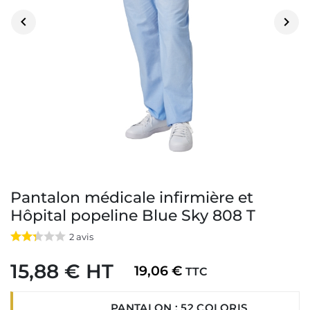


Pantalon médicale infirmière et
Hôpital popeline Blue Sky 808 T
2
avis
15,88 € HT
19,06 €
TTC
PANTALON : 52 COLORIS