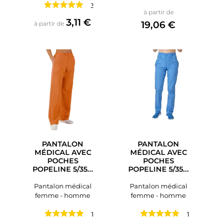
3 avis
Prix
à partir de
Prix
3,11 €
19,06 €
à partir de
PANTALON
PANTALON
MÉDICAL AVEC
MÉDICAL AVEC
POCHES
POCHES
POPELINE 5/35...
POPELINE 5/35...
Pantalon médical
Pantalon médical
femme - homme
femme - homme
1 avis
1 avis