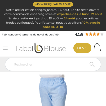
−10 % JUSQU'AU 15 AOÛT
Notre atelier est en congés jusqu'au 15 août. Le site reste ouvert :
votre commande est enregistrée et
expédiée dès le lundi 17 août
(livraison estimée à partir du 19 août —
24 août
pour les articles
brodés ou floqués). Pour l'attente, nous vous offrons
10 % avec le
code AOUT10
.
4,1
/
5
Fabricant de vêtements de travail depuis 1991

DEVIS
Vêtement de travail
Blouse médicale
Pantalon médical femme -
homme
Pantalon médical avec poches popeline 5/35 Blue Sky 808 T
