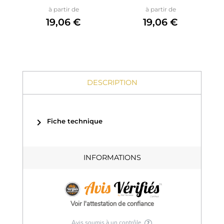
Prix
Prix
à partir de
à partir de
19,06 €
19,06 €
DESCRIPTION
chevron_right
Fiche technique
INFORMATIONS
Voir l'attestation de confiance
Avis soumis à un contrôle