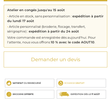
Atelier en congés jusqu'au 15 août
•
Article en stock, sans personnalisation :
expédition à partir
du lundi 17 août
•
Article personnalisé (broderie, flocage, transfert,
sérigraphie) :
expédition à partir du 24 août
Votre commande est enregistrée dès aujourd'hui. Pour
l'attente, nous vous offrons
10 % avec le code AOUT10
.
Demander un devis
SATISFAIT
OU REMBOURSÉ
ECHANGE
GRATUIT
BRODERIE
OFFERTE
EXPÉDITION DÈS LE
17 AOÛT