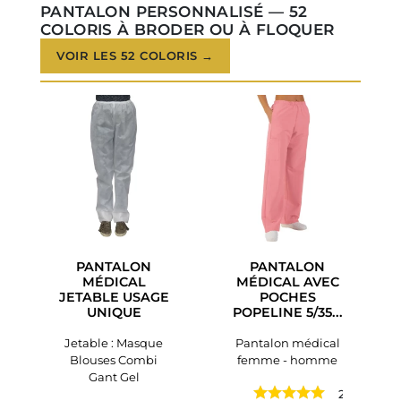
PANTALON PERSONNALISÉ — 52
COLORIS À BRODER OU À FLOQUER
VOIR LES 52 COLORIS →
PANTALON
PANTALON
MÉDICAL
MÉDICAL AVEC
JETABLE USAGE
POCHES
UNIQUE
POPELINE 5/35...
Jetable : Masque
Pantalon médical
Blouses Combi
femme - homme
Gant Gel
2 avis