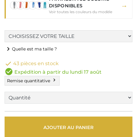
→
DISPONIBLES
Voir toutes les couleurs du modèle
chevron_right
Quelle est ma taille ?

43 pièces en stock
check_circle
Expédition à partir du lundi 17 août
chevron_right
Remise quantitative
AJOUTER AU PANIER