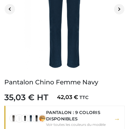


Pantalon Chino Femme Navy
35,03 € HT
42,03 €
TTC
PANTALON : 9 COLORIS
→
DISPONIBLES
Voir toutes les couleurs du modèle