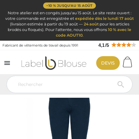
−10 % JUSQU'AU 15 AOÛT
Notre atelier est en congés jusqu'au 15 août. Le site reste ouvert :
votre commande est enregistrée et
expédiée dès le lundi 17 août
(livraison estimée à partir du 19 août —
24 août
pour les articles
brodés ou floqués). Pour l'attente, nous vous offrons
10 % avec le
code AOUT10
.
4,1
/
5
Fabricant de vêtements de travail depuis 1991

DEVIS
Vêtement de travail
Vêtement Service Accueil & Hôtelier
Pantalon
de costume
Pantalon Chino Femme Navy
