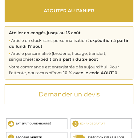
AJOUTER AU PANIER
Atelier en congés jusqu'au 15 août
•
Article en stock, sans personnalisation :
expédition à partir
du lundi 17 août
•
Article personnalisé (broderie, flocage, transfert,
sérigraphie) :
expédition à partir du 24 août
Votre commande est enregistrée dès aujourd'hui. Pour
l'attente, nous vous offrons
10 % avec le code AOUT10
.
Demander un devis
SATISFAIT
OU REMBOURSÉ
ECHANGE
GRATUIT
BRODERIE
OFFERTE
EXPÉDITION DÈS LE
17 AOÛT