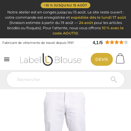
−10 % JUSQU'AU 15 AOÛT
Notre atelier est en congés jusqu'au 15 août. Le site reste ouvert :
votre commande est enregistrée et
expédiée dès le lundi 17 août
(livraison estimée à partir du 19 août —
24 août
pour les articles
brodés ou floqués). Pour l'attente, nous vous offrons
10 % avec le
code AOUT10
.
4,1
/
5
Fabricant de vêtements de travail depuis 1991

DEVIS
Vêtement de travail
Vêtement de travail
Pantalon de travail
Pantalon de travail pas cher Blanc avec poche genouillere
