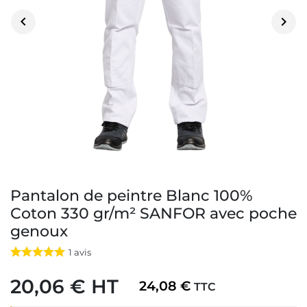


Pantalon de peintre Blanc 100%
Coton 330 gr/m² SANFOR avec poche
genoux
1
avis
20,06 € HT
24,08 €
TTC