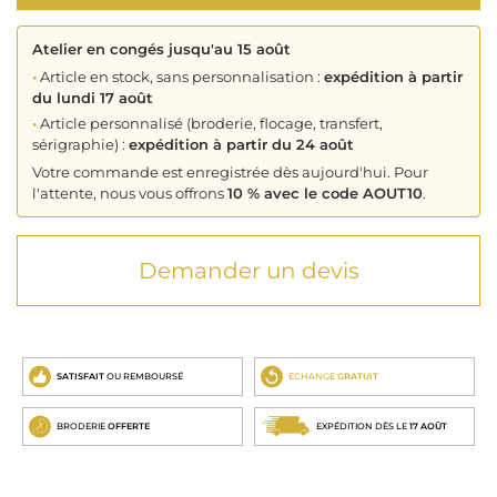
Atelier en congés jusqu'au 15 août
•
Article en stock, sans personnalisation :
expédition à partir
du lundi 17 août
•
Article personnalisé (broderie, flocage, transfert,
sérigraphie) :
expédition à partir du 24 août
Votre commande est enregistrée dès aujourd'hui. Pour
l'attente, nous vous offrons
10 % avec le code AOUT10
.
Demander un devis
SATISFAIT
OU REMBOURSÉ
ECHANGE
GRATUIT
BRODERIE
OFFERTE
EXPÉDITION DÈS LE
17 AOÛT