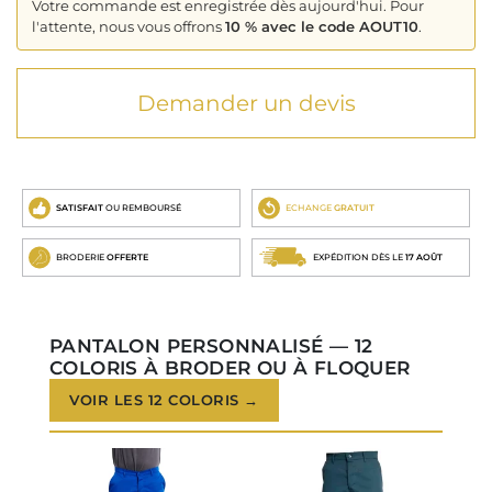
Votre commande est enregistrée dès aujourd'hui. Pour
l'attente, nous vous offrons
10 % avec le code AOUT10
.
Demander un devis
SATISFAIT
OU REMBOURSÉ
ECHANGE
GRATUIT
BRODERIE
OFFERTE
EXPÉDITION DÈS LE
17 AOÛT
PANTALON PERSONNALISÉ — 12
COLORIS À BRODER OU À FLOQUER
VOIR LES 12 COLORIS →