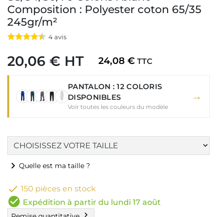
Composition : Polyester coton 65/35
245gr/m²
4
avis
20,06 € HT
24,08 €
TTC
PANTALON : 12 COLORIS
→
DISPONIBLES
Voir toutes les couleurs du modèle
chevron_right
Quelle est ma taille ?

150 pièces en stock
check_circle
Expédition à partir du lundi 17 août
chevron_right
Remise quantitative