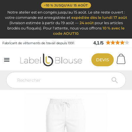
−10 % JUSQU'AU 15 AOÛT
Notre atelier est en congés jusqu'au 15 août. Le site reste ouvert :
votre commande est enregistrée et
expédiée dès le lundi 17 août
(livraison estimée à partir du 19 août —
24 août
pour les articles
brodés ou floqués). Pour l'attente, nous vous offrons
10 % avec le
code AOUT10
.
4,1
/
5
Fabricant de vêtements de travail depuis 1991

DEVIS
Vêtement de travail
Blouse médicale
Pantalon médical femme -
homme
Pantalon polyester Coton BLANC poches couture bas reglables
par pressions et cordon serrage
