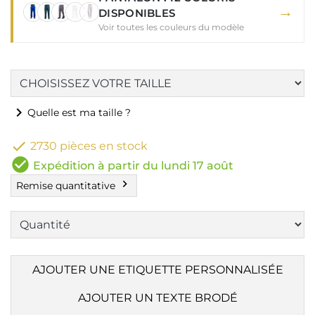
→
DISPONIBLES
Voir toutes les couleurs du modèle
chevron_right
Quelle est ma taille ?

2730 pièces en stock
check_circle
Expédition à partir du lundi 17 août
chevron_right
Remise quantitative
AJOUTER UNE ETIQUETTE PERSONNALISÉE
AJOUTER UN TEXTE BRODÉ