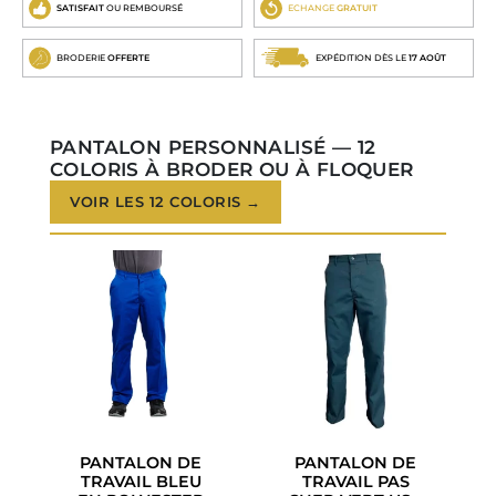
SATISFAIT
OU REMBOURSÉ
ECHANGE
GRATUIT
BRODERIE
OFFERTE
EXPÉDITION DÈS LE
17 AOÛT
PANTALON PERSONNALISÉ — 12
COLORIS À BRODER OU À FLOQUER
VOIR LES 12 COLORIS →
PANTALON DE
PANTALON DE
TRAVAIL BLEU
TRAVAIL PAS