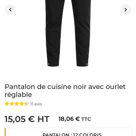


Pantalon de cuisine noir avec ourlet
réglable
11
avis
15,05 € HT
18,06 €
TTC
PANTALON : 12 COLORIS