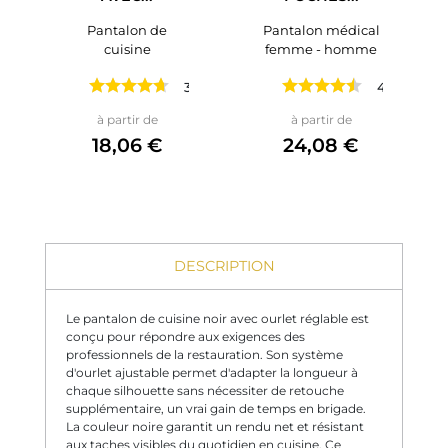
Pantalon de
Pantalon médical
cuisine
femme - homme
3 avis
4 avis
Prix
Prix
à partir de
à partir de
18,06 €
24,08 €
DESCRIPTION
Le pantalon de cuisine noir avec ourlet réglable est
conçu pour répondre aux exigences des
professionnels de la restauration. Son système
d'ourlet ajustable permet d'adapter la longueur à
chaque silhouette sans nécessiter de retouche
supplémentaire, un vrai gain de temps en brigade.
La couleur noire garantit un rendu net et résistant
aux taches visibles du quotidien en cuisine. Ce