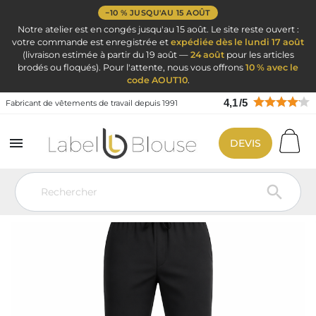
−10 % JUSQU'AU 15 AOÛT
Notre atelier est en congés jusqu'au 15 août. Le site reste ouvert :
votre commande est enregistrée et
expédiée dès le lundi 17 août
(livraison estimée à partir du 19 août —
24 août
pour les articles
brodés ou floqués). Pour l'attente, nous vous offrons
10 % avec le
code AOUT10
.
4,1
/
5
Fabricant de vêtements de travail depuis 1991

DEVIS
Vêtement de travail
Vêtements de cuisine
Pantalon de cuisine
Pantalon de cuisine noir avec ourlet réglable
