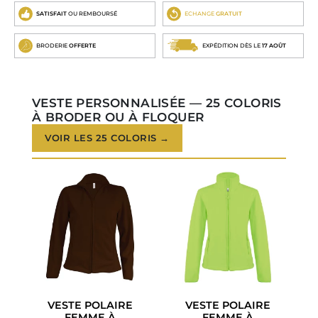
SATISFAIT
OU REMBOURSÉ
ECHANGE
GRATUIT
BRODERIE
OFFERTE
EXPÉDITION DÈS LE
17 AOÛT
VESTE PERSONNALISÉE — 25 COLORIS
À BRODER OU À FLOQUER
VOIR LES 25 COLORIS →
VESTE POLAIRE
VESTE POLAIRE
FEMME À
FEMME À