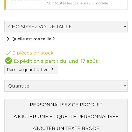
Voir toutes les couleurs du modèle
chevron_right
Quelle est ma taille ?

9 pièces en stock
check_circle
Expédition à partir du lundi 17 août
chevron_right
Remise quantitative
PERSONNALISEZ CE PRODUIT
AJOUTER UNE ETIQUETTE PERSONNALISÉE
AJOUTER UN TEXTE BRODÉ