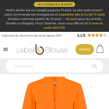
−10 % JUSQU'AU 15 AOÛT
Notre atelier est en congés jusqu'au 15 août. Le site reste ouvert :
votre commande est enregistrée et
expédiée dès le lundi 17 août
(livraison estimée à partir du 19 août —
24 août
pour les articles
brodés ou floqués). Pour l'attente, nous vous offrons
10 % avec le
code AOUT10
.
4,1
/
5
Fabricant de vêtements de travail depuis 1991

DEVIS
Vêtement de travail
Blouse médicale
Veste et passe-couloir
VESTE Polaire Femme à broder ORANGE
