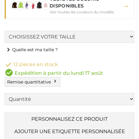
→
DISPONIBLES
Voir toutes les couleurs du modèle
chevron_right
Quelle est ma taille ?

12 pièces en stock
check_circle
Expédition à partir du lundi 17 août
chevron_right
Remise quantitative
PERSONNALISEZ CE PRODUIT
AJOUTER UNE ETIQUETTE PERSONNALISÉE