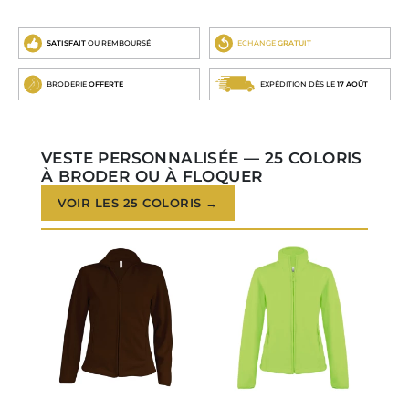
SATISFAIT
OU REMBOURSÉ
ECHANGE
GRATUIT
BRODERIE
OFFERTE
EXPÉDITION DÈS LE
17 AOÛT
VESTE PERSONNALISÉE — 25 COLORIS
À BRODER OU À FLOQUER
VOIR LES 25 COLORIS →