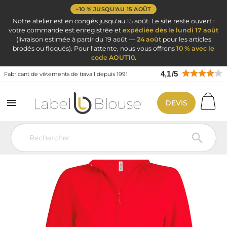
−10 % JUSQU'AU 15 AOÛT
Notre atelier est en congés jusqu'au 15 août. Le site reste ouvert :
votre commande est enregistrée et
expédiée dès le lundi 17 août
(livraison estimée à partir du 19 août —
24 août
pour les articles
brodés ou floqués). Pour l'attente, nous vous offrons
10 % avec le
code AOUT10
.
4,1
/
5
Fabricant de vêtements de travail depuis 1991

DEVIS
Vêtement de travail
Blouse médicale
Veste et passe-couloir
VESTE Polaire Femme à broder RED
