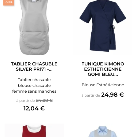
-50%
TABLIER CHASUBLE
TUNIQUE KIMONO
SILVER PR171 –...
ESTHÉTICIENNE
GOMI BLEU...
Tablier chasuble
Blouse Esthéticienne
blouse chasuble
femme sans manches
Prix
24,98 €
à partir de
Prix de base
Prix
24,08 €
à partir de
12,04 €