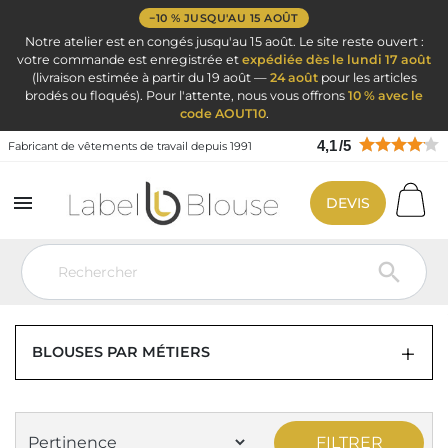
−10 % JUSQU'AU 15 AOÛT
Notre atelier est en congés jusqu'au 15 août. Le site reste ouvert :
votre commande est enregistrée et
expédiée dès le lundi 17 août
(livraison estimée à partir du 19 août —
24 août
pour les articles
brodés ou floqués). Pour l'attente, nous vous offrons
10 % avec le
code AOUT10
.
4,1
/
5
Fabricant de vêtements de travail depuis 1991

DEVIS
Vêtement de travail
Blouse de travail par métier
Tablier chasuble
blouse chasuble femme sans manches

TABLIER CHASUBLE BLOUSE CHASUBLE
FEMME SANS MANCHES - PAGE 3
BLOUSES PAR MÉTIERS
FILTRER