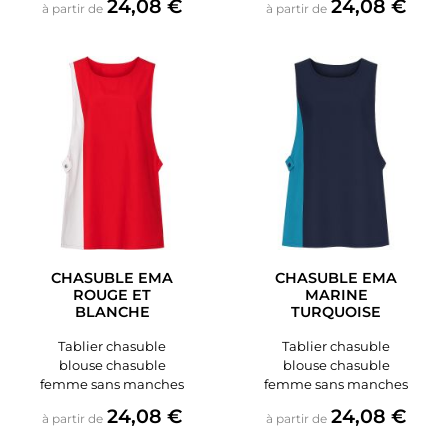
Prix
Prix
24,08 €
24,08 €
à partir de
à partir de
CHASUBLE EMA
CHASUBLE EMA
ROUGE ET
MARINE
BLANCHE
TURQUOISE
Tablier chasuble
Tablier chasuble
blouse chasuble
blouse chasuble
femme sans manches
femme sans manches
Prix
Prix
24,08 €
24,08 €
à partir de
à partir de