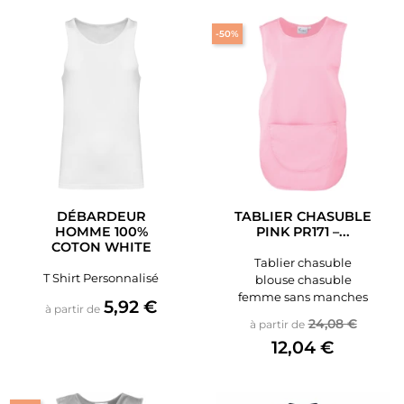
-50%
DÉBARDEUR
TABLIER CHASUBLE
HOMME 100%
PINK PR171 –...
COTON WHITE
Tablier chasuble
T Shirt Personnalisé
blouse chasuble
femme sans manches
Prix
5,92 €
à partir de
Prix de base
Prix
24,08 €
à partir de
12,04 €