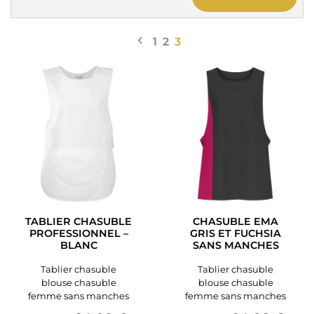

Précédent
1
2
3
TABLIER CHASUBLE
CHASUBLE EMA
PROFESSIONNEL –
GRIS ET FUCHSIA
BLANC
SANS MANCHES
Tablier chasuble
Tablier chasuble
blouse chasuble
blouse chasuble
femme sans manches
femme sans manches