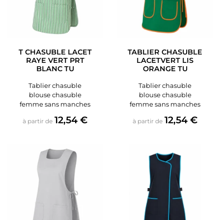
T CHASUBLE LACET
TABLIER CHASUBLE
RAYE VERT PRT
LACETVERT LIS
BLANC TU
ORANGE TU
Tablier chasuble
Tablier chasuble
blouse chasuble
blouse chasuble
femme sans manches
femme sans manches
Prix
Prix
12,54 €
12,54 €
à partir de
à partir de