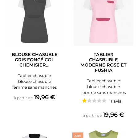
BLOUSE CHASUBLE
TABLIER
GRIS FONCÉ COL
CHASBUBLE
CHEMISIER...
MODERNE ROSE ET
FUSHIA
Tablier chasuble
Tablier chasuble
blouse chasuble
blouse chasuble
femme sans manches
femme sans manches
Prix
19,96 €
à partir de
1 avis
Prix
19,96 €
à partir de
-50%