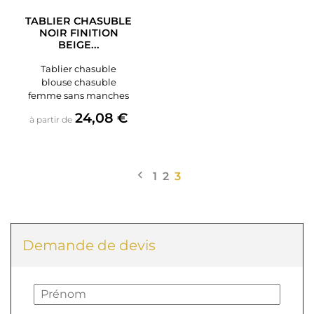
TABLIER CHASUBLE
NOIR FINITION
BEIGE...
Tablier chasuble
blouse chasuble
femme sans manches
Prix
24,08 €
à partir de

Précédent
1
2
3
Demande de devis