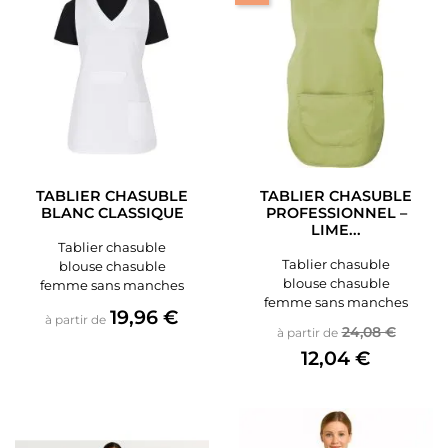
TABLIER CHASUBLE
TABLIER CHASUBLE
BLANC CLASSIQUE
PROFESSIONNEL –
LIME...
Tablier chasuble
Tablier chasuble
blouse chasuble
blouse chasuble
femme sans manches
femme sans manches
Prix
19,96 €
à partir de
Prix de base
Prix
24,08 €
à partir de
12,04 €