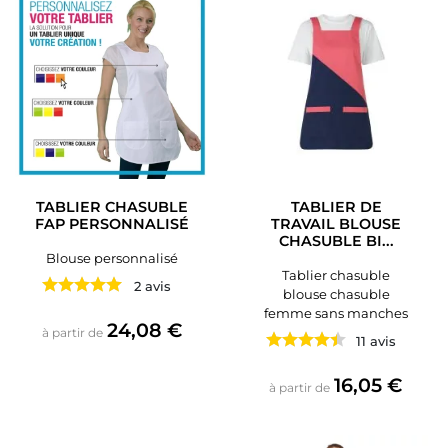
TABLIER CHASUBLE
TABLIER DE
FAP PERSONNALISÉ
TRAVAIL BLOUSE
CHASUBLE BI...
Blouse personnalisé
Tablier chasuble
2 avis
blouse chasuble
femme sans manches
Prix
24,08 €
à partir de
11 avis
Prix
16,05 €
à partir de