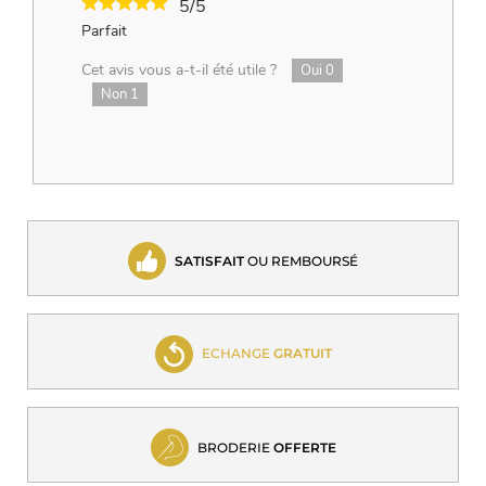
5/5
Parfait
Cet avis vous a-t-il été utile ?
Oui
0
Non
1
SATISFAIT
OU REMBOURSÉ
ECHANGE
GRATUIT
BRODERIE
OFFERTE