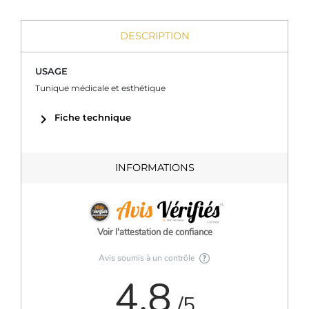
DESCRIPTION
USAGE
Tunique médicale et esthétique
chevron_right
Fiche technique
INFORMATIONS
Voir l'attestation de confiance
Avis soumis à un contrôle
4.8
/5