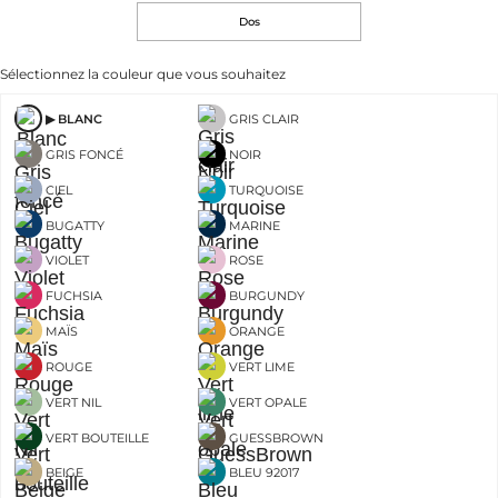
Dos
Sélectionnez la couleur que vous souhaitez
BLANC
GRIS CLAIR
GRIS FONCÉ
NOIR
CIEL
TURQUOISE
BUGATTY
MARINE
VIOLET
ROSE
FUCHSIA
BURGUNDY
MAÏS
ORANGE
ROUGE
VERT LIME
VERT NIL
VERT OPALE
VERT BOUTEILLE
GUESSBROWN
BEIGE
BLEU 92017