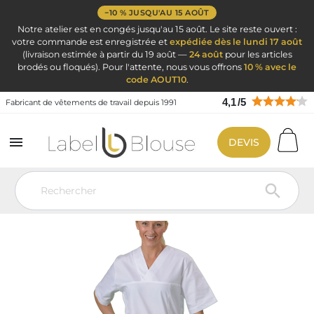
−10 % JUSQU'AU 15 AOÛT
Notre atelier est en congés jusqu'au 15 août. Le site reste ouvert :
votre commande est enregistrée et
expédiée dès le lundi 17 août
(livraison estimée à partir du 19 août —
24 août
pour les articles
brodés ou floqués). Pour l'attente, nous vous offrons
10 % avec le
code AOUT10
.
4,1
/
5
Fabricant de vêtements de travail depuis 1991

DEVIS
Vêtement de travail
Blouse personnalisé
Tunique medicale forme
mariniere
