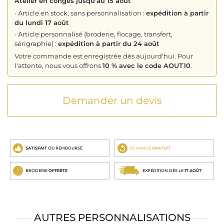
Atelier en congés jusqu'au 15 août
•
Article en stock, sans personnalisation :
expédition à partir
du lundi 17 août
•
Article personnalisé (broderie, flocage, transfert,
sérigraphie) :
expédition à partir du 24 août
Votre commande est enregistrée dès aujourd'hui. Pour
l'attente, nous vous offrons
10 % avec le code AOUT10
.
Demander un devis
SATISFAIT
OU REMBOURSÉ
ECHANGE
GRATUIT
BRODERIE
OFFERTE
EXPÉDITION DÈS LE
17 AOÛT
AUTRES PERSONNALISATIONS