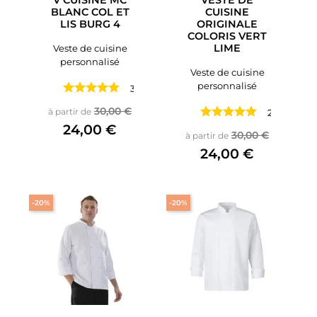
BLANC COL ET
CUISINE
LIS BURG 4
ORIGINALE
COLORIS VERT
LIME
Veste de cuisine
personnalisé
Veste de cuisine
personnalisé
3 avis
Prix de base
Prix
30,00 €
à partir de
2 avis
24,00 €
Prix de base
Prix
30,00 €
à partir de
24,00 €
-20%
-20%