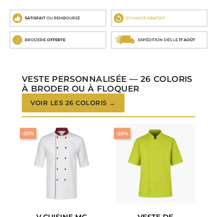
SATISFAIT
OU REMBOURSÉ
ECHANGE
GRATUIT
BRODERIE
OFFERTE
EXPÉDITION DÈS LE
17 AOÛT
VESTE PERSONNALISÉE — 26 COLORIS
À BRODER OU À FLOQUER
VOIR LES 26 COLORIS →
-20%
-20%
V CUISINE MC
VESTE DE