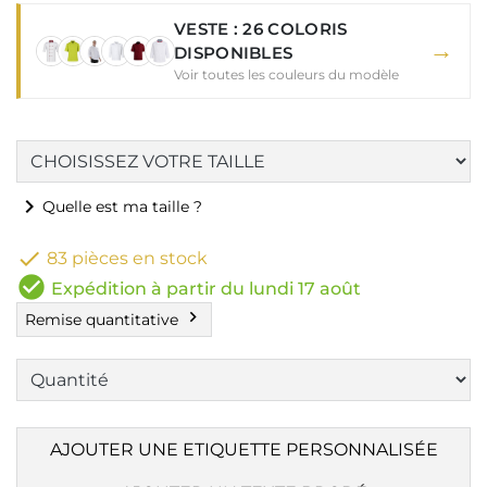
VESTE : 26 COLORIS
→
DISPONIBLES
Voir toutes les couleurs du modèle
chevron_right
Quelle est ma taille ?

83 pièces en stock
check_circle
Expédition à partir du lundi 17 août
chevron_right
Remise quantitative
AJOUTER UNE ETIQUETTE PERSONNALISÉE