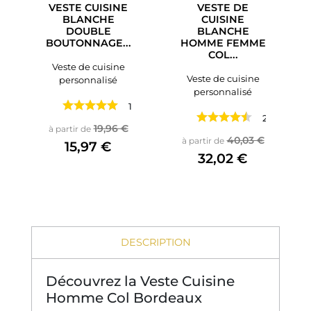
VESTE CUISINE
VESTE DE
BLANCHE
CUISINE
DOUBLE
BLANCHE
BOUTONNAGE...
HOMME FEMME
COL...
Veste de cuisine
Veste de cuisine
personnalisé
personnalisé
1 avis
2 avis
Prix de base
Prix
19,96 €
à partir de
Prix de base
Prix
40,03 €
à partir de
15,97 €
32,02 €
DESCRIPTION
Découvrez la Veste Cuisine
Homme Col Bordeaux