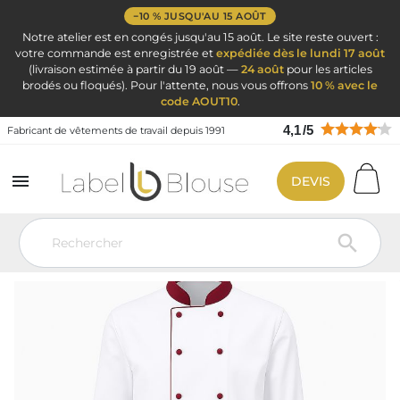
−10 % JUSQU'AU 15 AOÛT
Notre atelier est en congés jusqu'au 15 août. Le site reste ouvert :
votre commande est enregistrée et
expédiée dès le lundi 17 août
(livraison estimée à partir du 19 août —
24 août
pour les articles
brodés ou floqués). Pour l'attente, nous vous offrons
10 % avec le
code AOUT10
.
4,1
/
5
Fabricant de vêtements de travail depuis 1991

DEVIS
Vêtement de travail
Vêtements de cuisine
Veste de cuisine
personnalisé
Veste cuisiner Blanche col et presions bordeaux
