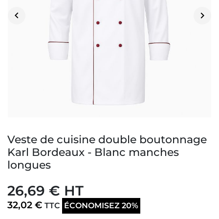


Veste de cuisine double boutonnage
Karl Bordeaux - Blanc manches
longues
26,69 € HT
32,02 €
TTC
ÉCONOMISEZ 20%