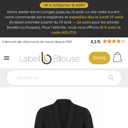
−10 % JUSQU'AU 15 AOÛT
Notre atelier est en congés jusqu'au 15 août. Le site reste ouvert :
votre commande est enregistrée et
expédiée dès le lundi 17 août
(livraison estimée à partir du 19 août —
24 août
pour les articles
brodés ou floqués). Pour l'attente, nous vous offrons
10 % avec le
code AOUT10
.
4,1
/
5
Fabricant de vêtements de travail depuis 1991

DEVIS
Vêtement de travail
Vêtement Service Accueil & Hôtelier
Veste
tailleur femme
Veste de tailleur femme noire – Élégance
professionnelle Label Blouse
