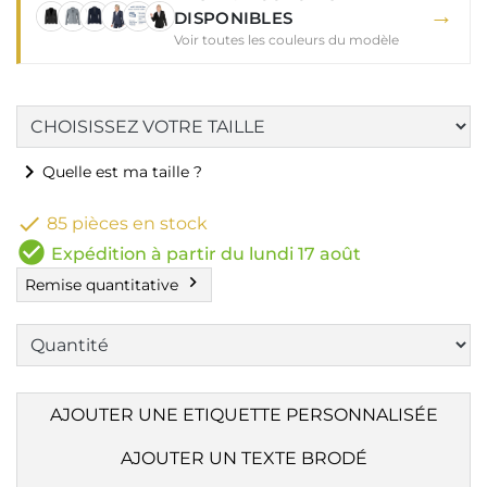
→
DISPONIBLES
Voir toutes les couleurs du modèle
chevron_right
Quelle est ma taille ?

85 pièces en stock
check_circle
Expédition à partir du lundi 17 août
chevron_right
Remise quantitative
AJOUTER UNE ETIQUETTE PERSONNALISÉE
AJOUTER UN TEXTE BRODÉ