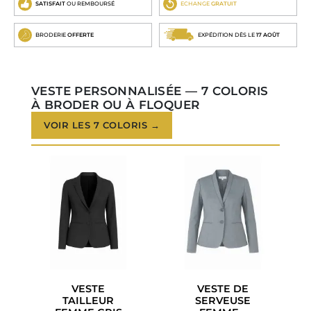
SATISFAIT
OU REMBOURSÉ
ECHANGE
GRATUIT
BRODERIE
OFFERTE
EXPÉDITION DÈS LE
17 AOÛT
VESTE PERSONNALISÉE — 7 COLORIS
À BRODER OU À FLOQUER
VOIR LES 7 COLORIS →
VESTE
VESTE DE
TAILLEUR
SERVEUSE