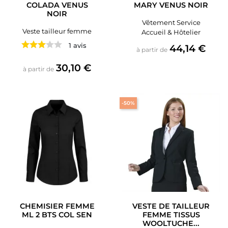
COLADA VENUS
MARY VENUS NOIR
NOIR
Vêtement Service
Veste tailleur femme
Accueil & Hôtelier
1 avis
Prix
44,14 €
à partir de
Prix
30,10 €
à partir de
-50%
CHEMISIER FEMME
VESTE DE TAILLEUR
ML 2 BTS COL SEN
FEMME TISSUS
WOOLTUCHE...