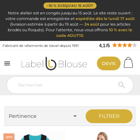
−10 % JUSQU'AU 15 AOÛT
Notre atelier est en congés jusqu'au 15 août. Le site reste ouvert :
votre commande est enregistrée et
expédiée dès le lundi 17 août
(livraison estimée à partir du 19 août —
24 août
pour les articles
brodés ou floqués). Pour l'attente, nous vous offrons
10 % avec le
code AOUT10
.
4,1
/
5
Fabricant de vêtements de travail depuis 1991

DEVIS
Vêtement de travail
Vêtement Service Accueil & Hôtelier
Veste
tailleur femme

VESTE TAILLEUR FEMME
FILTRER
-20%