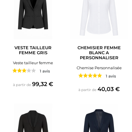
VESTE TAILLEUR
CHEMISIER FEMME
FEMME GRIS
BLANC A
PERSONNALISER
Veste tailleur femme
Chemise Personnalisée
1 avis
1 avis
Prix
99,32 €
à partir de
Prix
40,03 €
à partir de