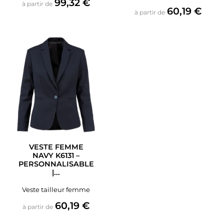
Prix
99,32 €
à partir de
Prix
60,19 €
à partir de
VESTE FEMME
NAVY K6131 –
PERSONNALISABLE
|...
Veste tailleur femme
Prix
60,19 €
à partir de