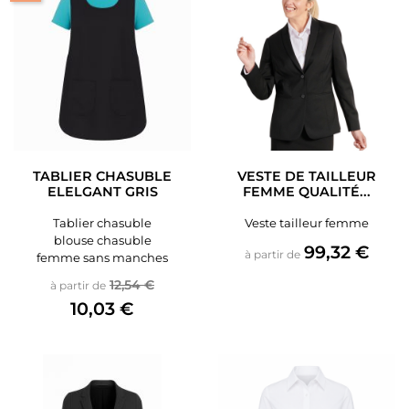
TABLIER CHASUBLE
VESTE DE TAILLEUR
ELELGANT GRIS
FEMME QUALITÉ...
Tablier chasuble
Veste tailleur femme
blouse chasuble
Prix
99,32 €
à partir de
femme sans manches
Prix de base
Prix
12,54 €
à partir de
10,03 €