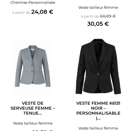
Chemise Personnalisée
Veste tailleur femme
Prix
24,08 €
à partir de
Prix de base
Prix
60,09 €
à partir de
30,05 €
VESTE DE
VESTE FEMME K6131
SERVEUSE FEMME –
NOIR –
TENUE...
PERSONNALISABLE
|...
Veste tailleur femme
Veste tailleur femme