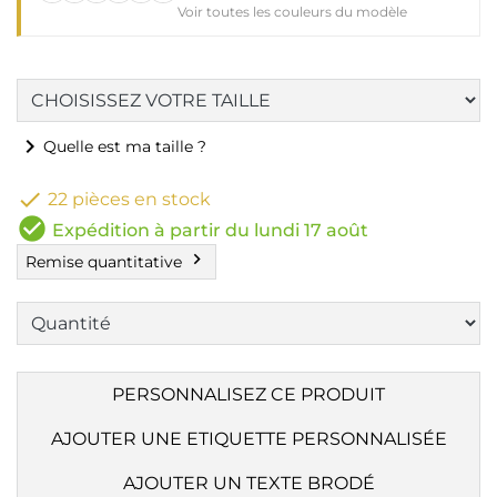
Voir toutes les couleurs du modèle
chevron_right
Quelle est ma taille ?

22 pièces en stock
check_circle
Expédition à partir du lundi 17 août
chevron_right
Remise quantitative
PERSONNALISEZ CE PRODUIT
AJOUTER UNE ETIQUETTE PERSONNALISÉE
AJOUTER UN TEXTE BRODÉ