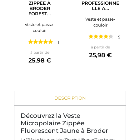
ZIPPÉE À
PROFESSIONNE
BRODER
LLE A...
FOREST...
Veste et passe-
Veste et passe-
couloir
couloir
9 avis
1 avis
Prix
à partir de
Prix
à partir de
25,98 €
25,98 €
DESCRIPTION
Découvrez la Veste
Micropolaire Zippée
Fluorescent Jaune à Broder
La **Veste Micropolaire Zippée à Broder** en jaune