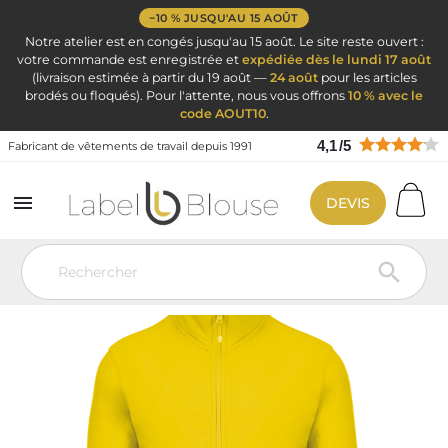
−10 % JUSQU'AU 15 AOÛT
Notre atelier est en congés jusqu'au 15 août. Le site reste ouvert :
votre commande est enregistrée et
expédiée dès le lundi 17 août
(livraison estimée à partir du 19 août —
24 août
pour les articles
brodés ou floqués). Pour l'attente, nous vous offrons
10 % avec le
code AOUT10
.
4,1
/
5
Fabricant de vêtements de travail depuis 1991

DEVIS
Vêtement de travail
Blouse médicale
Veste et passe-couloir
Veste Micropolaire zippée à Broder fluorescent jaune
