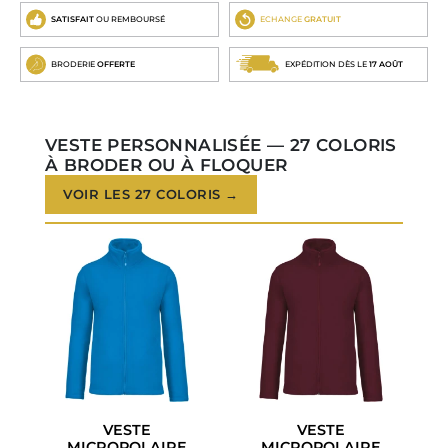
SATISFAIT
OU REMBOURSÉ
ECHANGE
GRATUIT
BRODERIE
OFFERTE
EXPÉDITION DÈS LE
17 AOÛT
VESTE PERSONNALISÉE — 27 COLORIS
À BRODER OU À FLOQUER
VOIR LES 27 COLORIS →
VESTE
VESTE
MICROPOLAIRE
MICROPOLAIRE