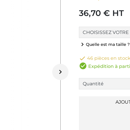
36,70 € HT
chevron_right
Quelle est ma taille ?

46 pièces en stoc
check_circle
Expédition à parti

AJOU