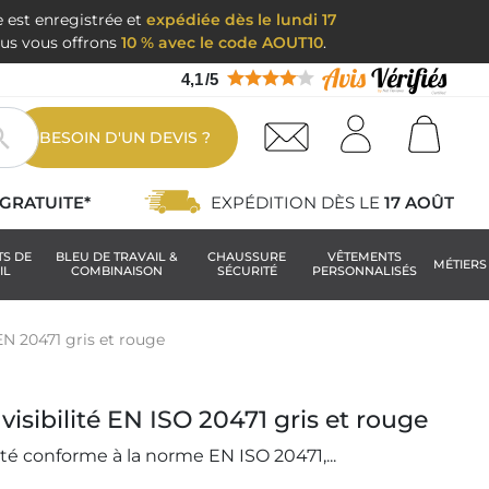
e est enregistrée et
expédiée dès le lundi 17
nous vous offrons
10 % avec le code AOUT10
.
4,1
/
5

BESOIN D'UN DEVIS ?
GRATUITE*
EXPÉDITION DÈS LE
17 AOÛT
TS DE
BLEU DE TRAVAIL &
CHAUSSURE
VÊTEMENTS
MÉTIERS
IL
COMBINAISON
SÉCURITÉ
PERSONNALISÉS
EN 20471 gris et rouge
isibilité EN ISO 20471 gris et rouge
ité conforme à la norme EN ISO 20471,...