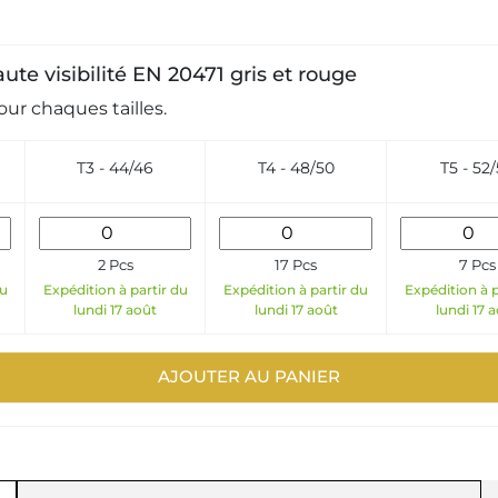
ute visibilité EN 20471 gris et rouge
ur chaques tailles.
T3 - 44/46
T4 - 48/50
T5 - 52
2 Pcs
17 Pcs
7 Pcs
du
Expédition à partir du
Expédition à partir du
Expédition à p
lundi 17 août
lundi 17 août
lundi 17 
AJOUTER AU PANIER