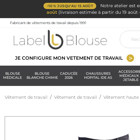
Notre atelier est 
−10 % JUSQU'AU 15 AOÛT
août
(livraison estimée à partir du 19 aoû
Fabricant de vêtements de travail depuis 1991
JE CONFIGURE MON VETEMENT DE TRAVAIL
ACCESSOIR
BLOUSE
BLOUSE
CADUCÉE
CHAUSSURES
MÉDICAUX 
MÉDICALE
BLANCHE CHIMIE
2026
HOPITAL IDE AS
JETABLE
Vêtement de travail
Vêtement de travail
Vêtement haute v