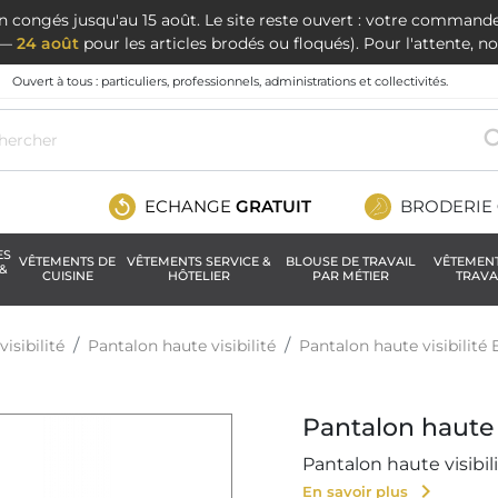
en congés jusqu'au 15 août. Le site reste ouvert : votre command
t —
24 août
pour les articles brodés ou floqués). Pour l'attente, 
Ouvert à tous : particuliers, professionnels, administrations et collectivités.
ECHANGE
GRATUIT
BRODERIE
ES
VÊTEMENTS DE
VÊTEMENTS SERVICE &
BLOUSE DE TRAVAIL
VÊTEMEN
&
CUISINE
HÔTELIER
PAR MÉTIER
TRAVA
isibilité
Pantalon haute visibilité
Pantalon haute visibilité 
Pantalon haute v
Pantalon haute visibil
chevron_right
En savoir plus