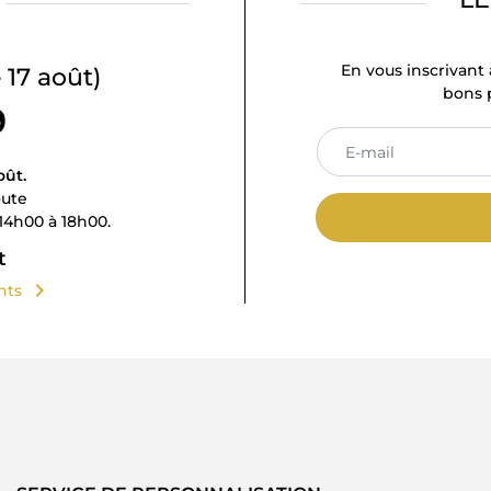
En vous inscrivant 
 17 août)
bons p
9
oût.
oute
14h00 à 18h00.
t
chevron_right
ents