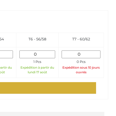
/54
T6 - 56/58
T7 - 60/62
1 Pcs
0 Pcs
artir du
Expédition à partir du
Expédition sous 10 jours
août
lundi 17 août
ouvrés