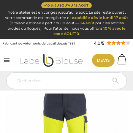
−10 % JUSQU'AU 15 AOÛT
Notre atelier est en congés jusqu'au 15 août. Le site reste ouvert :
votre commande est enregistrée et
expédiée dès le lundi 17 août
(livraison estimée à partir du 19 août —
24 août
pour les articles
brodés ou floqués). Pour l'attente, nous vous offrons
10 % avec le
code AOUT10
.
4,1
/
5
Fabricant de vêtements de travail depuis 1991

DEVIS
Vêtement de travail
Vêtement de travail
Pantalon de travail
Pantalon de travail haute visibilité Typhon jaune et gris
