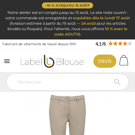
−10 % JUSQU'AU 15 AOÛT
Notre atelier est en congés jusqu'au 15 août. Le site reste ouvert :
votre commande est enregistrée et
expédiée dès le lundi 17 août
(livraison estimée à partir du 19 août —
24 août
pour les articles
brodés ou floqués). Pour l'attente, nous vous offrons
10 % avec le
code AOUT10
.
4,1
/
5
Fabricant de vêtements de travail depuis 1991

DEVIS
Vêtement de travail
Vêtement Service Accueil & Hôtelier
Pantalon
chino femme 7/8 beige
