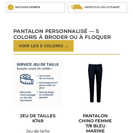
BRODERIE
OFFERTE
EXPÉDITION DÈS LE
17 AOÛT
PANTALON PERSONNALISÉ — 5
COLORIS À BRODER OU À FLOQUER
VOIR LES 5 COLORIS →
JEU DE TAILLES
PANTALON
K749
CHINO FEMME
7/8 BLEU
MARINE
Jeu de taille