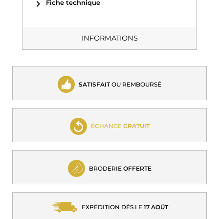
chevron_right
Fiche technique
INFORMATIONS
SATISFAIT
OU REMBOURSÉ
ECHANGE
GRATUIT
BRODERIE
OFFERTE
EXPÉDITION DÈS LE
17 AOÛT