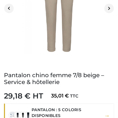


Pantalon chino femme 7/8 beige –
Service & hôtellerie
29,18 € HT
35,01 €
TTC
PANTALON : 5 COLORIS
→
DISPONIBLES