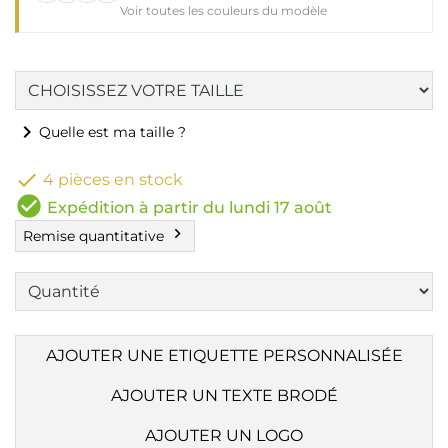
Voir toutes les couleurs du modèle
chevron_right
Quelle est ma taille ?

4 pièces en stock
check_circle
Expédition à partir du lundi 17 août
chevron_right
Remise quantitative
AJOUTER UNE ETIQUETTE PERSONNALISÉE
AJOUTER UN TEXTE BRODÉ
AJOUTER UN LOGO