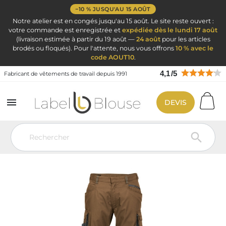
−10 % JUSQU'AU 15 AOÛT
Notre atelier est en congés jusqu'au 15 août. Le site reste ouvert :
votre commande est enregistrée et
expédiée dès le lundi 17 août
(livraison estimée à partir du 19 août —
24 août
pour les articles
brodés ou floqués). Pour l'attente, nous vous offrons
10 % avec le
code AOUT10
.
4,1
/
5
Fabricant de vêtements de travail depuis 1991

DEVIS
Vêtement de travail
Vêtement de travail
Pantalon de travail
Pantalon de travail Nova poches genoux camel/gris – Longueur plus
