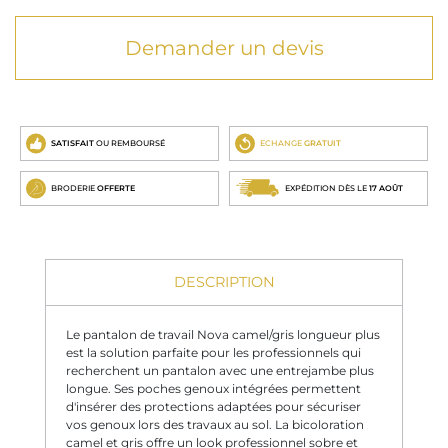
Demander un devis
SATISFAIT
OU REMBOURSÉ
ECHANGE
GRATUIT
BRODERIE
OFFERTE
EXPÉDITION DÈS LE
17 AOÛT
DESCRIPTION
Le pantalon de travail Nova camel/gris longueur plus
est la solution parfaite pour les professionnels qui
recherchent un pantalon avec une entrejambe plus
longue. Ses poches genoux intégrées permettent
d'insérer des protections adaptées pour sécuriser
vos genoux lors des travaux au sol. La bicoloration
camel et gris offre un look professionnel sobre et