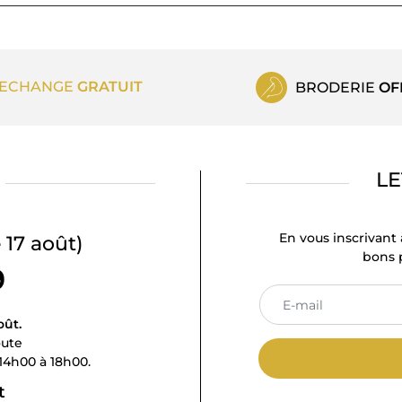
ECHANGE
GRATUIT
BRODERIE
OF
LE
En vous inscrivant 
 17 août)
bons p
9
oût.
oute
14h00 à 18h00.
t