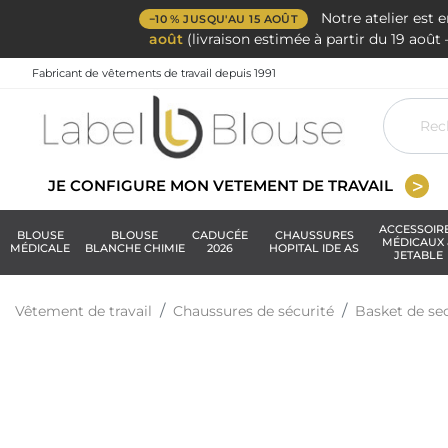
Notre atelier est 
−10 % JUSQU'AU 15 AOÛT
août
(livraison estimée à partir du 19 aoû
Fabricant de vêtements de travail depuis 1991
JE CONFIGURE MON VETEMENT DE TRAVAIL
ACCESSOIR
BLOUSE
BLOUSE
CADUCÉE
CHAUSSURES
MÉDICAUX 
MÉDICALE
BLANCHE CHIMIE
2026
HOPITAL IDE AS
JETABLE
Vêtement de travail
Chaussures de sécurité
Basket de se