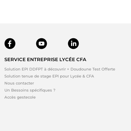
SERVICE ENTREPRISE LYCÉE CFA
Solution EPI DDFPT à découvrir + Doudoune Test Offerte
Solution tenue de stage EPI pour Lycée & CFA
Nous contacter
Un Bessoins spécifiques ?
Accès gestecole