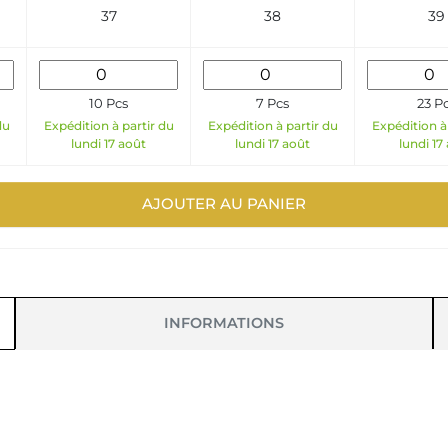
37
38
39
10 Pcs
7 Pcs
23 P
du
Expédition à partir du
Expédition à partir du
Expédition à
lundi 17 août
lundi 17 août
lundi 17
AJOUTER AU PANIER
INFORMATIONS