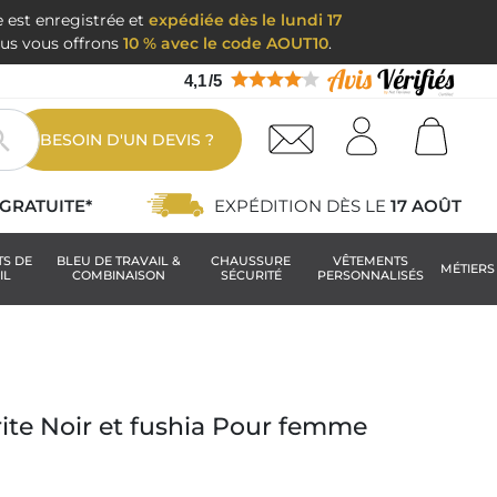
e est enregistrée et
expédiée dès le lundi 17
nous vous offrons
10 % avec le code AOUT10
.
4,1
/
5

BESOIN D'UN DEVIS ?
GRATUITE*
EXPÉDITION DÈS LE
17 AOÛT
TS DE
BLEU DE TRAVAIL &
CHAUSSURE
VÊTEMENTS
MÉTIERS
IL
COMBINAISON
SÉCURITÉ
PERSONNALISÉS
ite Noir et fushia Pour femme