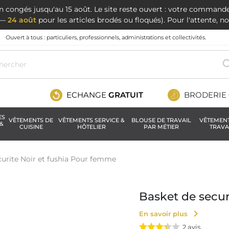
en congés jusqu'au 15 août. Le site reste ouvert : votre command
t —
24 août
pour les articles brodés ou floqués). Pour l'attente, 
Ouvert à tous : particuliers, professionnels, administrations et collectivités.
ECHANGE
GRATUIT
BRODERIE
ES
VÊTEMENTS DE
VÊTEMENTS SERVICE &
BLOUSE DE TRAVAIL
VÊTEMEN
&
CUISINE
HÔTELIER
PAR MÉTIER
TRAVA
curite Noir et fushia Pour femme
Basket de secur
chevron_right
En savoir plus
2
avis