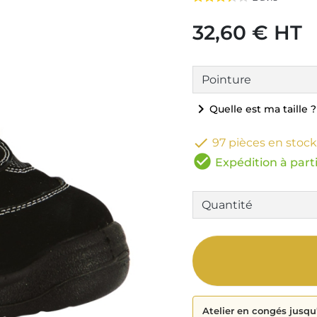
32,60 € HT
chevron_right
Quelle est ma taille ?

97 pièces en stock
check_circle
Expédition à parti
Atelier en congés jusqu