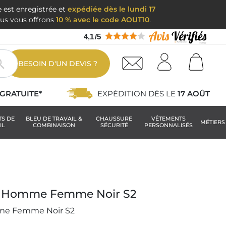
e est enregistrée et
expédiée dès le lundi 17
nous vous offrons
10 % avec le code AOUT10
.
4,1
/
5

BESOIN D'UN DEVIS ?
GRATUITE*
EXPÉDITION DÈS LE
17 AOÛT
TS DE
BLEU DE TRAVAIL &
CHAUSSURE
VÊTEMENTS
MÉTIERS
IL
COMBINAISON
SÉCURITÉ
PERSONNALISÉS
té Homme Femme Noir S2
me Femme Noir S2