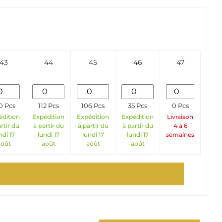
43
44
45
46
47
0 Pcs
112 Pcs
106 Pcs
35 Pcs
0 Pcs
édition
Expédition
Expédition
Expédition
Livraison
rtir du
à partir du
à partir du
à partir du
4 à 6
ndi 17
lundi 17
lundi 17
lundi 17
semaines
août
août
août
août