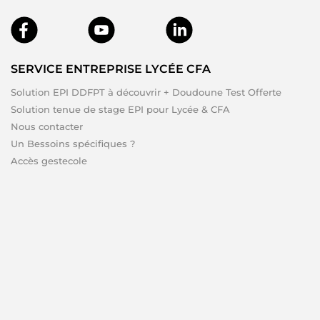
SERVICE ENTREPRISE LYCÉE CFA
Solution EPI DDFPT à découvrir + Doudoune Test Offerte
Solution tenue de stage EPI pour Lycée & CFA
Nous contacter
Un Bessoins spécifiques ?
Accès gestecole