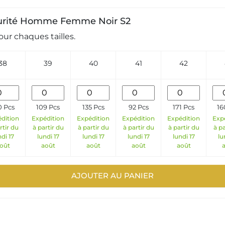
securité Homme Femme Noir S2
ur chaques tailles.
38
39
40
41
42
0 Pcs
109 Pcs
135 Pcs
92 Pcs
171 Pcs
16
dition
Expédition
Expédition
Expédition
Expédition
Exp
rtir du
à partir du
à partir du
à partir du
à partir du
à pa
di 17
lundi 17
lundi 17
lundi 17
lundi 17
lu
oût
août
août
août
août
AJOUTER AU PANIER