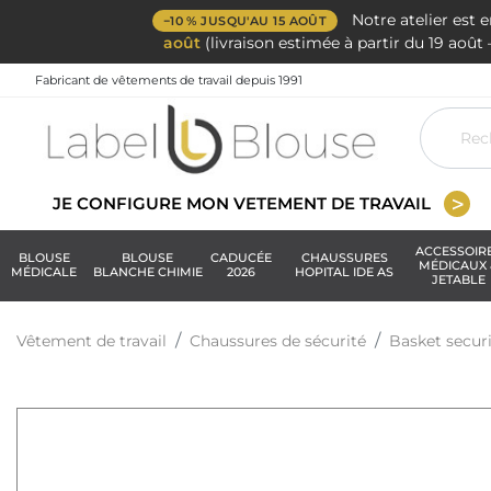
Notre atelier est 
−10 % JUSQU'AU 15 AOÛT
août
(livraison estimée à partir du 19 aoû
Fabricant de vêtements de travail depuis 1991
JE CONFIGURE MON VETEMENT DE TRAVAIL
ACCESSOIR
BLOUSE
BLOUSE
CADUCÉE
CHAUSSURES
MÉDICAUX 
MÉDICALE
BLANCHE CHIMIE
2026
HOPITAL IDE AS
JETABLE
Vêtement de travail
Chaussures de sécurité
Basket secu