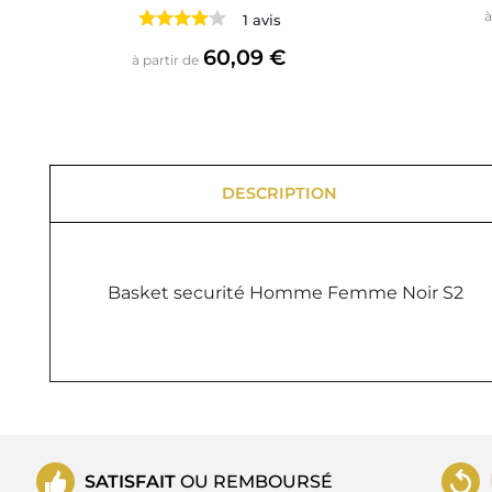
à
1 avis
Prix
60,09 €
à partir de
DESCRIPTION
Basket securité Homme Femme Noir S2
SATISFAIT
OU REMBOURSÉ