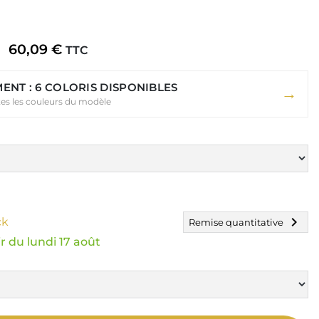
60,09 €
TTC
ENT : 6 COLORIS DISPONIBLES
→
tes les couleurs du modèle
chevron_right
ck
Remise quantitative
r du lundi 17 août