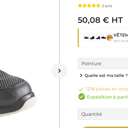
2
avis
50,08 € HT
VÊTEM
Voir tou

chevron_right
Quelle est ma taille ?

1218 pièces en sto
check_circle
Expédition à parti