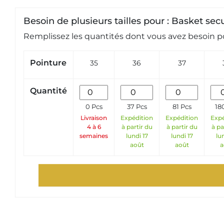
Besoin de plusieurs tailles pour : Basket 
Remplissez les quantités dont vous avez besoin po
Pointure
35
36
37
Quantité
0 Pcs
37 Pcs
81 Pcs
18
Livraison
Expédition
Expédition
Expé
4 à 6
à partir du
à partir du
à pa
semaines
lundi 17
lundi 17
lun
août
août
a