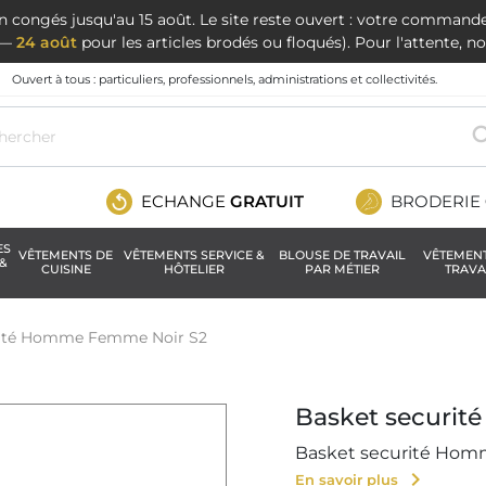
en congés jusqu'au 15 août. Le site reste ouvert : votre command
t —
24 août
pour les articles brodés ou floqués). Pour l'attente, 
Ouvert à tous : particuliers, professionnels, administrations et collectivités.
ECHANGE
GRATUIT
BRODERIE
ES
VÊTEMENTS DE
VÊTEMENTS SERVICE &
BLOUSE DE TRAVAIL
VÊTEMEN
&
CUISINE
HÔTELIER
PAR MÉTIER
TRAVA
rité Homme Femme Noir S2
Basket securi
Basket securité Hom
chevron_right
En savoir plus