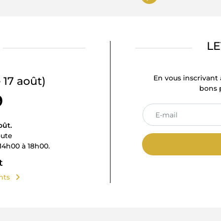
LE
En vous inscrivant 
 17 août)
bons p
9
oût.
oute
14h00 à 18h00.
t
chevron_right
ents