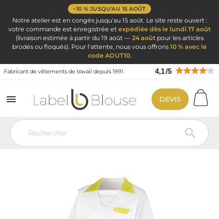
−10 % JUSQU'AU 15 AOÛT
Notre atelier est en congés jusqu'au 15 août. Le site reste ouvert :
votre commande est enregistrée et
expédiée dès le lundi 17 août
(livraison estimée à partir du 19 août —
24 août
pour les articles
brodés ou floqués). Pour l'attente, nous vous offrons
10 % avec le
code AOUT10
.
4,1
/
5
Fabricant de vêtements de travail depuis 1991

DEVIS
Vêtement de travail
Blouse de travail par métier
Tablier chasuble
blouse chasuble femme sans manches
Blouse chasuble col chemisier
Vert et Blanc
