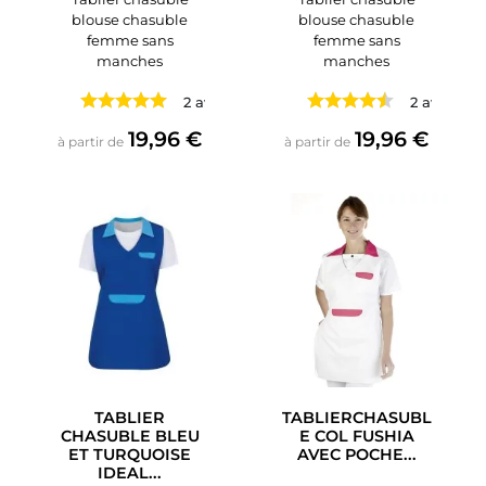
blouse chasuble
blouse chasuble
femme sans
femme sans
manches
manches
2 avis
2 avis
Prix
Prix
19,96 €
19,96 €
à partir de
à partir de
TABLIER
TABLIERCHASUBL
CHASUBLE BLEU
E COL FUSHIA
ET TURQUOISE
AVEC POCHE...
IDEAL...