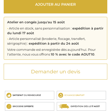
AJOUTER AU PANIER
Atelier en congés jusqu'au 15 août
•
Article en stock, sans personnalisation :
expédition à partir
du lundi 17 août
•
Article personnalisé (broderie, flocage, transfert,
sérigraphie) :
expédition à partir du 24 août
Votre commande est enregistrée dès aujourd'hui. Pour
l'attente, nous vous offrons
10 % avec le code AOUT10
.
Demander un devis
SATISFAIT
OU REMBOURSÉ
ECHANGE
GRATUIT
BRODERIE
OFFERTE
EXPÉDITION DÈS LE
17 AOÛT