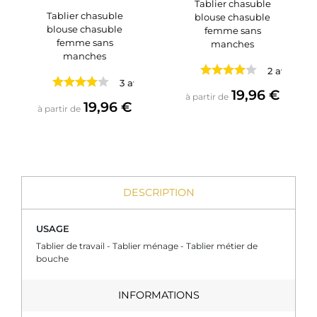
Tablier chasuble
Tablier chasuble
blouse chasuble
blouse chasuble
femme sans
femme sans
manches
manches
2 avis
3 avis
Prix
19,96 €
à partir de
Prix
19,96 €
à partir de
DESCRIPTION
USAGE
Tablier de travail - Tablier ménage - Tablier métier de
bouche
INFORMATIONS