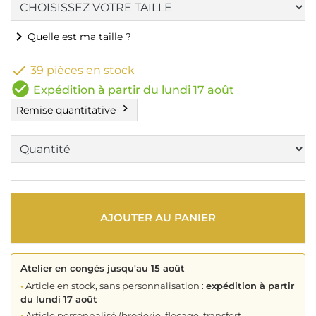
chevron_right
Quelle est ma taille ?

39 pièces en stock
check_circle
Expédition à partir du lundi 17 août
chevron_right
Remise quantitative
AJOUTER AU PANIER
Atelier en congés jusqu'au 15 août
•
Article en stock, sans personnalisation :
expédition à partir
du lundi 17 août
•
Article personnalisé (broderie, flocage, transfert,