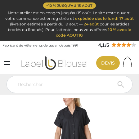
−10 % JUSQU'AU 15 AOÛT
Notre atelier est en congés jusqu'au 15 août. Le site reste ouvert :
votre commande est enregistrée et
expédiée dès le lundi 17 août
(livraison estimée à partir du 19 août —
24 août
pour les articles
brodés ou floqués). Pour l'attente, nous vous offrons
10 % avec le
code AOUT10
.
4,1
/
5
Fabricant de vêtements de travail depuis 1991

DEVIS
Vêtement de travail
Vêtement de travail
Blouse de travail industrie
Blouse de travail Femme Noire manches courtes
