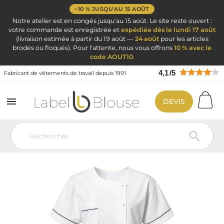
−10 % JUSQU'AU 15 AOÛT
Notre atelier est en congés jusqu'au 15 août. Le site reste ouvert :
votre commande est enregistrée et
expédiée dès le lundi 17 août
(livraison estimée à partir du 19 août —
24 août
pour les articles
brodés ou floqués). Pour l'attente, nous vous offrons
10 % avec le
code AOUT10
.
4,1
/
5
Fabricant de vêtements de travail depuis 1991

DEVIS
Vêtement de travail
Blouse médicale
Blouse médicale couleur
BLouse médicale finition liseré prune hauteur tunique
