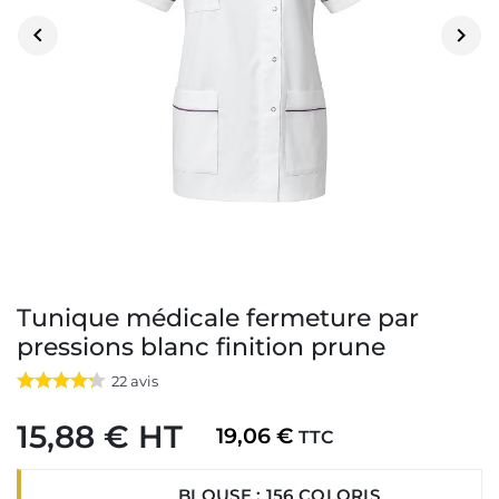


Tunique médicale fermeture par
pressions blanc finition prune
22
avis
15,88 € HT
19,06 €
TTC
BLOUSE : 156 COLORIS