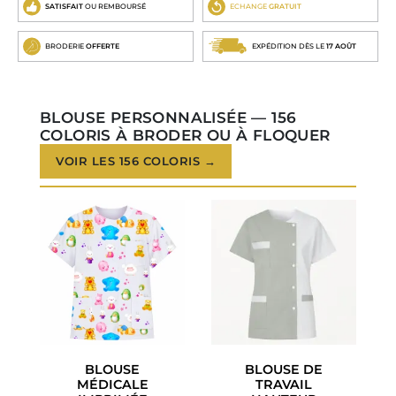
SATISFAIT
OU REMBOURSÉ
ECHANGE
GRATUIT
BRODERIE
OFFERTE
EXPÉDITION DÈS LE
17 AOÛT
BLOUSE PERSONNALISÉE — 156
COLORIS À BRODER OU À FLOQUER
VOIR LES 156 COLORIS →
BLOUSE
BLOUSE DE
MÉDICALE
TRAVAIL