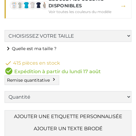
→
DISPONIBLES
Voir toutes les couleurs du modèle
chevron_right
Quelle est ma taille ?

415 pièces en stock
check_circle
Expédition à partir du lundi 17 août
chevron_right
Remise quantitative
AJOUTER UNE ETIQUETTE PERSONNALISÉE
AJOUTER UN TEXTE BRODÉ