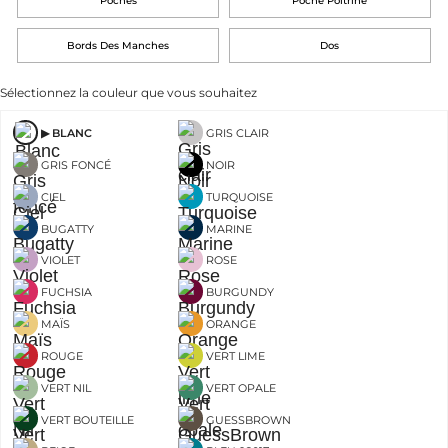
Poches
Poche Poitrine
Bords Des Manches
Dos
Sélectionnez la couleur que vous souhaitez
BLANC
GRIS CLAIR
GRIS FONCÉ
NOIR
CIEL
TURQUOISE
BUGATTY
MARINE
VIOLET
ROSE
FUCHSIA
BURGUNDY
MAÏS
ORANGE
ROUGE
VERT LIME
VERT NIL
VERT OPALE
VERT BOUTEILLE
GUESSBROWN