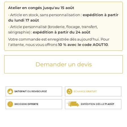
Atelier en congés jusqu'au 15 août
•
Article en stock, sans personnalisation :
expédition à partir
du lundi 17 août
•
Article personnalisé (broderie, flocage, transfert,
sérigraphie) :
expédition à partir du 24 août
Votre commande est enregistrée dès aujourd'hui. Pour
l'attente, nous vous offrons
10 % avec le code AOUT10
.
Demander un devis
SATISFAIT
OU REMBOURSÉ
ECHANGE
GRATUIT
BRODERIE
OFFERTE
EXPÉDITION DÈS LE
17 AOÛT