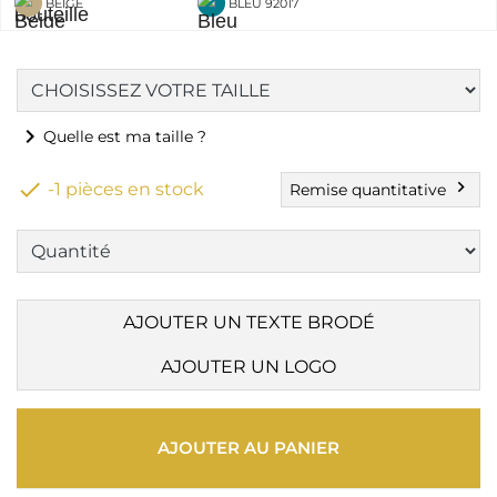
BEIGE
BLEU 92017
chevron_right
Quelle est ma taille ?

chevron_right
-1 pièces en stock
Remise quantitative
AJOUTER UN TEXTE BRODÉ
AJOUTER UN LOGO
AJOUTER AU PANIER