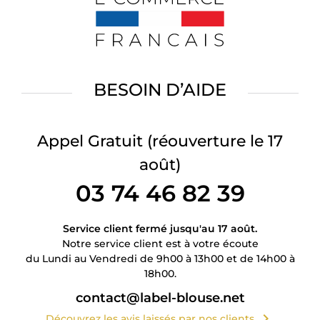
BESOIN D’AIDE
Appel Gratuit
(réouverture le 17
août)
03 74 46 82 39
Service client fermé jusqu'au 17 août.
Notre service client est à votre écoute
du Lundi au Vendredi de 9h00 à 13h00 et de 14h00 à
18h00.
contact@label-blouse.net
chevron_right
Découvrez les avis laissés par nos clients