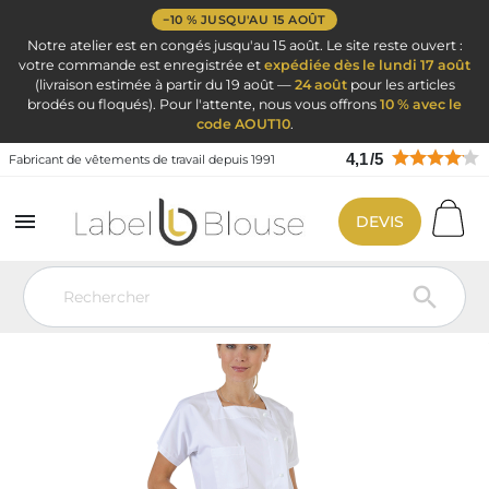
−10 % JUSQU'AU 15 AOÛT
Notre atelier est en congés jusqu'au 15 août. Le site reste ouvert :
votre commande est enregistrée et
expédiée dès le lundi 17 août
(livraison estimée à partir du 19 août —
24 août
pour les articles
brodés ou floqués). Pour l'attente, nous vous offrons
10 % avec le
code AOUT10
.
4,1
/
5
Fabricant de vêtements de travail depuis 1991

DEVIS
Vêtement de travail
Blouse personnalisé
Blouse medicale col carre
a personnaliser
