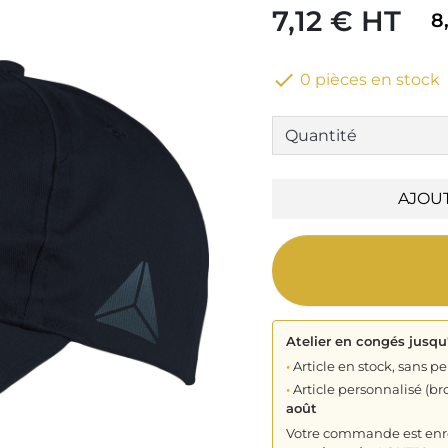
7,12 € HT
8

0 pièces en stock
AJOU
Atelier en congés jusqu
•
Article en stock, sans pe
•
Article personnalisé (bro
août
Votre commande est enreg