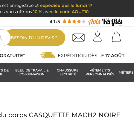
e est enregistrée et
expédiée dès le lundi 17
nous vous offrons
10 % avec le code AOUT10
.
4,1
/
5

BESOIN D'UN DEVIS ?
GRATUITE*
EXPÉDITION DÈS LE
17 AOÛT
TS DE
BLEU DE TRAVAIL &
CHAUSSURE
VÊTEMENTS
MÉTIERS
IL
COMBINAISON
SÉCURITÉ
PERSONNALISÉS
n du corps CASQUETTE MACH2 NOIRE