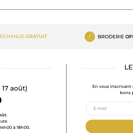
ECHANGE
GRATUIT
BRODERIE
OF
LE
En vous inscrivant 
 17 août)
bons p
9
oût.
oute
14h00 à 18h00.