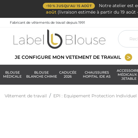
Notre atelier est 
−10 % JUSQU'AU 15 AOÛT
août
(livraison estimée à partir du 19 aoû
Fabricant de vêtements de travail depuis 1991
JE CONFIGURE MON VETEMENT DE TRAVAIL
ACCESSOIR
BLOUSE
BLOUSE
CADUCÉE
CHAUSSURES
MÉDICAUX 
MÉDICALE
BLANCHE CHIMIE
2026
HOPITAL IDE AS
JETABLE
Vêtement de travail
EPI : Equipement Protection Individuel