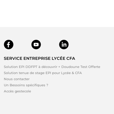
SERVICE ENTREPRISE LYCÉE CFA
Solution EPI DDFPT à découvrir + Doudoune Test Offerte
Solution tenue de stage EPI pour Lycée & CFA
Nous contacter
Un Bessoins spécifiques ?
Accès gestecole