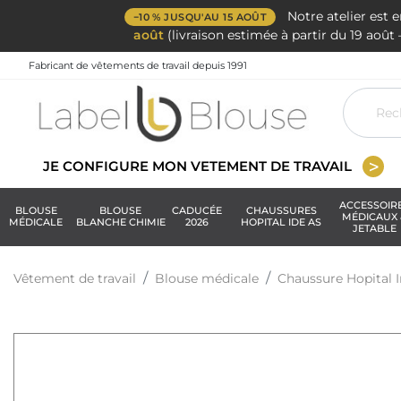
Notre atelier est 
−10 % JUSQU'AU 15 AOÛT
août
(livraison estimée à partir du 19 aoû
Fabricant de vêtements de travail depuis 1991
JE CONFIGURE MON VETEMENT DE TRAVAIL
ACCESSOIR
BLOUSE
BLOUSE
CADUCÉE
CHAUSSURES
MÉDICAUX 
MÉDICALE
BLANCHE CHIMIE
2026
HOPITAL IDE AS
JETABLE
Vêtement de travail
Blouse médicale
Chaussure Hopital I