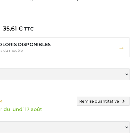
35,61 €
TTC
COLORIS DISPONIBLES
→
urs du modèle
chevron_right
k
Remise quantitative
r du lundi 17 août