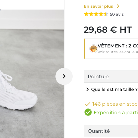
chevron_right
En savoir plus
50
avis
29,68 € HT
VÊTEMENT : 2 
Voir toutes les coule

chevron_right
Quelle est ma taille ?

146 pièces en stoc
check_circle
Expédition à parti