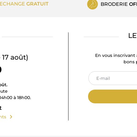
ECHANGE
GRATUIT
BRODERIE
OF
LE
En vous inscrivant 
 17 août)
bons p
9
oût.
oute
14h00 à 18h00.
t
chevron_right
ents