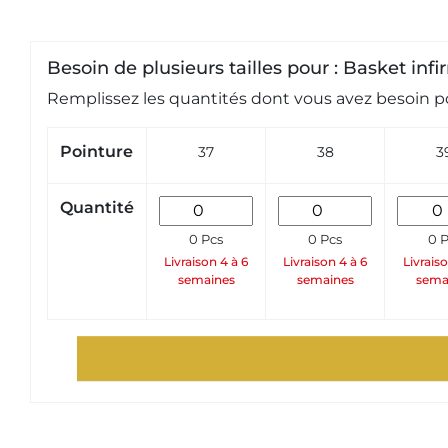
Besoin de plusieurs tailles pour : Basket in
Remplissez les quantités dont vous avez besoin po
Pointure
37
38
3
Quantité
0 Pcs
0 Pcs
0 P
Livraison 4 à 6
Livraison 4 à 6
Livraiso
semaines
semaines
sema