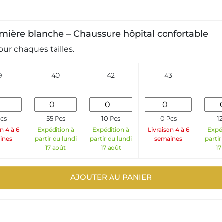
firmière blanche – Chaussure hôpital confortable
ur chaques tailles.
9
40
42
43
cs
55 Pcs
10 Pcs
0 Pcs
1
n 4 à 6
Expédition à
Expédition à
Livraison 4 à 6
Expé
ines
partir du lundi
partir du lundi
semaines
partir
17 août
17 août
17
AJOUTER AU PANIER