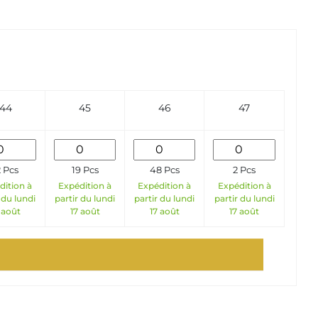
44
45
46
47
2 Pcs
19 Pcs
48 Pcs
2 Pcs
dition à
Expédition à
Expédition à
Expédition à
 du lundi
partir du lundi
partir du lundi
partir du lundi
 août
17 août
17 août
17 août