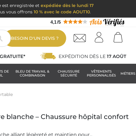
e est enregistrée et
expédiée dès le lundi 17
nous vous offrons
10 % avec le code AOUT10
.
4,1
/
5

BESOIN D'UN DEVIS ?
GRATUITE*
EXPÉDITION DÈS LE
17 AOÛT
TS DE
BLEU DE TRAVAIL &
CHAUSSURE
VÊTEMENTS
MÉTIERS
IL
COMBINAISON
SÉCURITÉ
PERSONNALISÉS
rtable
re blanche – Chaussure hôpital confort
che alliant légèreté et maintien pour...