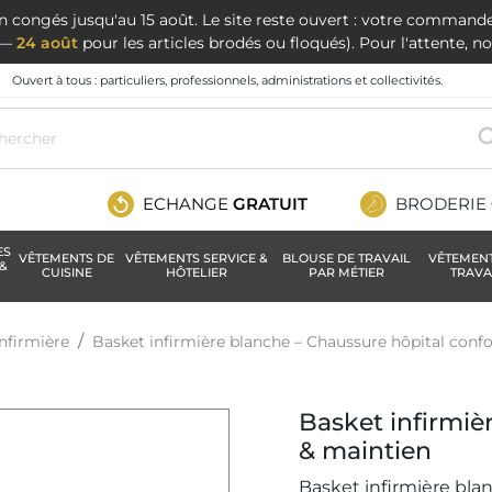
en congés jusqu'au 15 août. Le site reste ouvert : votre command
t —
24 août
pour les articles brodés ou floqués). Pour l'attente, 
Ouvert à tous : particuliers, professionnels, administrations et collectivités.
ECHANGE
GRATUIT
BRODERIE
ES
VÊTEMENTS DE
VÊTEMENTS SERVICE &
BLOUSE DE TRAVAIL
VÊTEMEN
&
CUISINE
HÔTELIER
PAR MÉTIER
TRAVA
nfirmière
Basket infirmière blanche – Chaussure hôpital confo
Basket infirmiè
& maintien
Basket infirmière blan